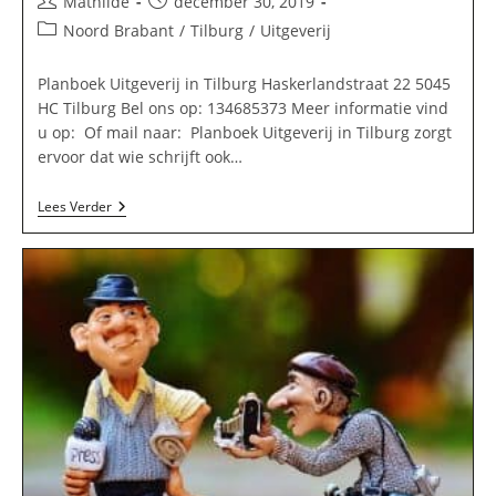
Bericht
Bericht
Mathilde
december 30, 2019
auteur:
gepubliceerd
Berichtcategorie:
Noord Brabant
/
Tilburg
/
Uitgeverij
op:
Planboek Uitgeverij in Tilburg Haskerlandstraat 22 5045
HC Tilburg Bel ons op: 134685373 Meer informatie vind
u op: Of mail naar: Planboek Uitgeverij in Tilburg zorgt
ervoor dat wie schrijft ook…
Planboek
Lees Verder
Uitgeverij
In
Tilburg