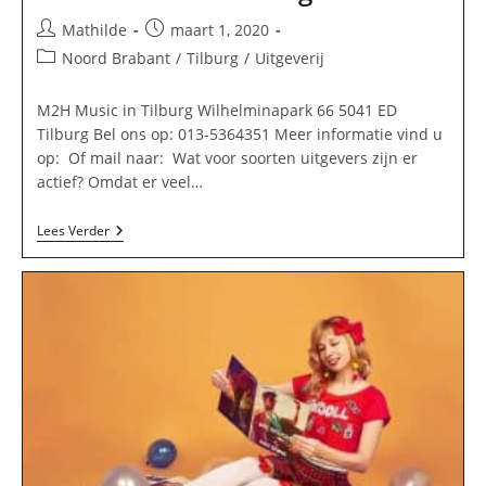
Bericht
Bericht
Mathilde
maart 1, 2020
auteur:
gepubliceerd
Berichtcategorie:
Noord Brabant
/
Tilburg
/
Uitgeverij
op:
M2H Music in Tilburg Wilhelminapark 66 5041 ED
Tilburg Bel ons op: 013-5364351 Meer informatie vind u
op: Of mail naar: Wat voor soorten uitgevers zijn er
actief? Omdat er veel…
M2H
Lees Verder
Music
In
Tilburg