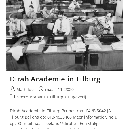
Dirah Academie in Tilburg
Bericht
Bericht
Mathilde
maart 11, 2020
auteur:
gepubliceerd
Berichtcategorie:
Noord Brabant
/
Tilburg
/
Uitgeverij
op:
Dirah Academie in Tilburg Brunostraat 64 /B 5042 JA
Tilburg Bel ons op: 013-4635468 Meer informatie vind u
op: Of mail naar:
roeland@dirah.nl
Een stukje