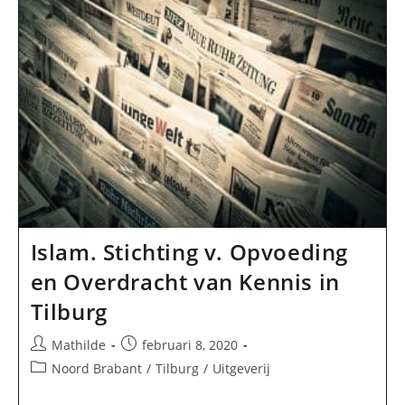
Islam. Stichting v. Opvoeding
en Overdracht van Kennis in
Tilburg
Bericht
Bericht
Mathilde
februari 8, 2020
auteur:
gepubliceerd
Berichtcategorie:
Noord Brabant
/
Tilburg
/
Uitgeverij
op: