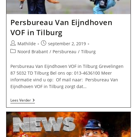
Persbureau Van Eijndhoven
VOF in Tilburg
Bericht
Bericht
Mathilde
september 2, 2019
auteur:
gepubliceerd
Berichtcategorie:
Noord Brabant
/
Persbureau
/
Tilburg
op:
Persbureau Van Eijndhoven VOF in Tilburg Grevelingen
87 5032 TD Tilburg Bel ons op: 013-4636100 Meer
informatie vind u op: Of mail naar: Persbureau Van
Eijndhoven VOF in Tilburg zorgt dat…
Persbureau
Lees Verder
Van
Eijndhoven
VOF
In
Tilburg