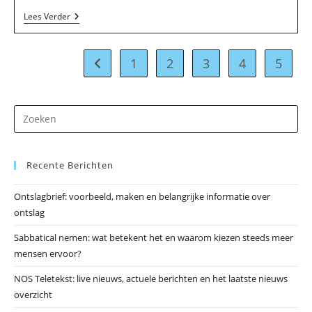
Paul
Lees Verder
Vereijken
Media
Producties
In
1
2
3
4
5
Naar vorige pagina
Tilburg
Dr
op
Es
Recente Berichten
om
he
Ontslagbrief: voorbeeld, maken en belangrijke informatie over
zo
ontslag
te
slu
Sabbatical nemen: wat betekent het en waarom kiezen steeds meer
mensen ervoor?
NOS Teletekst: live nieuws, actuele berichten en het laatste nieuws
overzicht