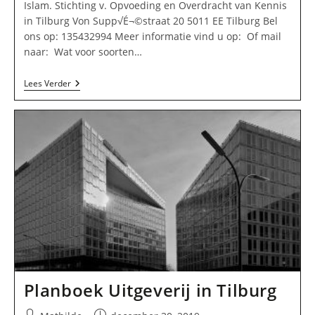
Islam. Stichting v. Opvoeding en Overdracht van Kennis
in Tilburg Von Supp√É¬©straat 20 5011 EE Tilburg Bel
ons op: 135432994 Meer informatie vind u op: Of mail
naar: Wat voor soorten…
Islam.
Lees Verder
Stichting
V.
Opvoeding
En
Overdracht
Van
Kennis
In
Tilburg
Planboek Uitgeverij in Tilburg