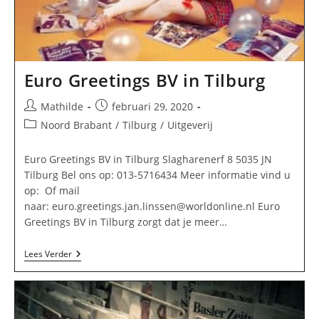
Euro Greetings BV in Tilburg
Bericht
Bericht
Mathilde
februari 29, 2020
auteur:
gepubliceerd
Berichtcategorie:
Noord Brabant
/
Tilburg
/
Uitgeverij
op:
Euro Greetings BV in Tilburg Slagharenerf 8 5035 JN
Tilburg Bel ons op: 013-5716434 Meer informatie vind u
op: Of mail
naar:
euro.greetings.jan.linssen@worldonline.nl
Euro
Greetings BV in Tilburg zorgt dat je meer…
Euro
Lees Verder
Greetings
BV
In
Tilburg