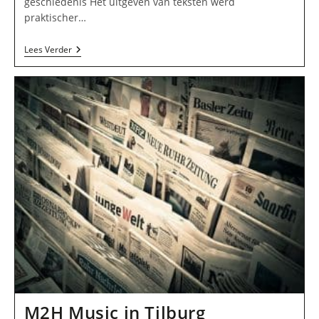
geschiedenis Het uitgeven van teksten werd
praktischer…
Dirah
Lees Verder
Academie
In
Tilburg
M2H Music in Tilburg