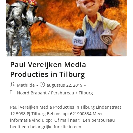
Paul Vereijken Media
Producties in Tilburg
Bericht
Bericht
Mathilde
augustus 22, 2019
auteur:
gepubliceerd
Berichtcategorie:
Noord Brabant
/
Persbureau
/
Tilburg
op:
Paul Vereijken Media Producties in Tilburg Lindenstraat
12 5038 PJ Tilburg Bel ons op: 621900834 Meer
informatie vind u op: Of mail naar: Een persbureau
heeft een belangrijke functie in een…