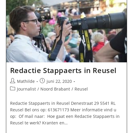
Redactie Stappaerts in Reusel
Bericht
Bericht
Mathilde
juni 22, 2020
auteur:
gepubliceerd
Berichtcategorie:
Journalist
/
Noord Brabant
/
Reusel
op:
Redactie Stappaerts in Reusel Denestraat 29 5541 RL
Reusel Bel ons op: 613671173 Meer informatie vind u
op: Of mail naar: Hoe gaat een Redactie Stappaerts in
Reusel te werk? Kranten en…