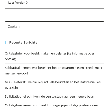
Redactie
Lees Verder
Stappaerts
In
Reusel
Dr
op
Es
Recente Berichten
om
he
Ontslagbrief: voorbeeld, maken en belangrijke informatie over
zo
ontslag
te
slu
Sabbatical nemen: wat betekent het en waarom kiezen steeds meer
mensen ervoor?
NOS Teletekst: live nieuws, actuele berichten en het laatste nieuws
overzicht
Sollicitatiebrief schrijven: de eerste stap naar een nieuwe baan
Ontslagbrief e-mail voorbeeld: zo regel je je ontslag professioneel