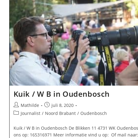
Kuik / W B in Oudenbosch
Bericht
Bericht
Mathilde
juli 8, 2020
auteur:
gepubliceerd
Berichtcategorie:
Journalist
/
Noord Brabant
/
Oudenbosch
op:
Kuik / W B in Oudenbosch De Blikken 11 4731 WK Oudenbos
ons op: 165316971 Meer informatie vind u op: Of mail naar