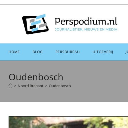
Ga
naar
inhoud
HOME
BLOG
PERSBUREAU
UITGEVERIJ
J
Oudenbosch
>
Noord Brabant
>
Oudenbosch