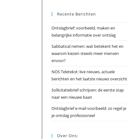
Esc
Recente Berichten
om
het
Ontslagbrief: voorbeeld, maken en
zoek
belangrijke informatie over ontslag
te
slui
Sabbatical nemen: wat betekent het en
waarom kiezen steeds meer mensen
ervoor?
NOS Teletekst: live nieuws, actuele
berichten en het laatste nieuws overzicht
Sollicitatiebrief schrijven: de eerste stap
naar een nieuwe baan
Ontslagbrief e-mail voorbeeld: zo regel je
je ontslag professioneel
Over Ons: