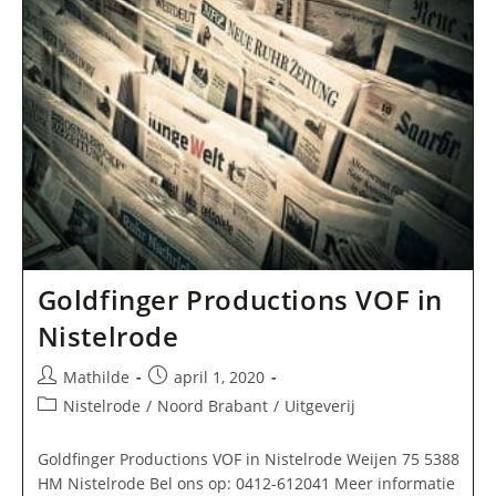
Goldfinger Productions VOF in
Nistelrode
Bericht
Bericht
Mathilde
april 1, 2020
auteur:
gepubliceerd
Berichtcategorie:
Nistelrode
/
Noord Brabant
/
Uitgeverij
op:
Goldfinger Productions VOF in Nistelrode Weijen 75 5388
HM Nistelrode Bel ons op: 0412-612041 Meer informatie