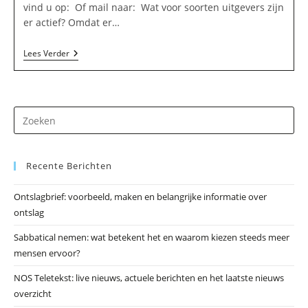
vind u op: Of mail naar: Wat voor soorten uitgevers zijn
er actief? Omdat er…
Goldfinger
Lees Verder
Productions
VOF
In
Nistelrode
Dr
op
Es
Recente Berichten
om
he
Ontslagbrief: voorbeeld, maken en belangrijke informatie over
zo
ontslag
te
slu
Sabbatical nemen: wat betekent het en waarom kiezen steeds meer
mensen ervoor?
NOS Teletekst: live nieuws, actuele berichten en het laatste nieuws
overzicht