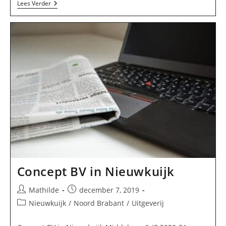
Stichting
Lees Verder
Historische
Reeks
Land
Van
Heusden
En
Altena
In
Nieuwkuijk
Concept BV in Nieuwkuijk
Bericht
Bericht
Mathilde
december 7, 2019
auteur:
gepubliceerd
Berichtcategorie:
Nieuwkuijk
/
Noord Brabant
/
Uitgeverij
op: