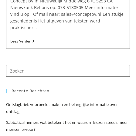
Concept BV in Nieuwkuijk Middelweg 6 /C 5253 CA
Nieuwkuijk Bel ons op: 073-5130505 Meer informatie
vind u op: Of mail naar:
sales@conceptbv.nl
Een stukje
geschiedenis Het uitgeven van teksten werd
praktischer…
Concept
Lees Verder
BV
In
Nieuwkuijk
Dr
op
Es
Recente Berichten
om
he
Ontslagbrief: voorbeeld, maken en belangrijke informatie over
zo
ontslag
te
slu
Sabbatical nemen: wat betekent het en waarom kiezen steeds meer
mensen ervoor?