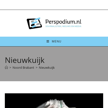
Ga
naar
inhoud
MENU
Nieuwkuijk
>
Noord Brabant
>
Nieuwkuijk