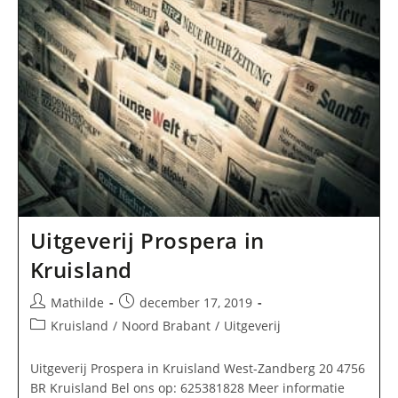
Uitgeverij Prospera in
Kruisland
Bericht
Bericht
Mathilde
december 17, 2019
auteur:
gepubliceerd
Berichtcategorie:
Kruisland
/
Noord Brabant
/
Uitgeverij
op:
Uitgeverij Prospera in Kruisland West-Zandberg 20 4756
BR Kruisland Bel ons op: 625381828 Meer informatie