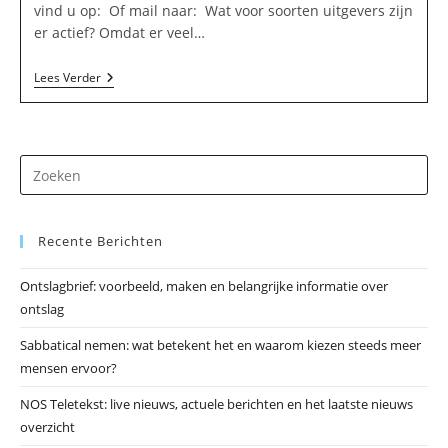
vind u op: Of mail naar: Wat voor soorten uitgevers zijn
er actief? Omdat er veel…
Uitgeverij
Lees Verder
Prospera
In
Kruisland
Dr
op
Es
Recente Berichten
om
he
Ontslagbrief: voorbeeld, maken en belangrijke informatie over
zo
ontslag
te
slu
Sabbatical nemen: wat betekent het en waarom kiezen steeds meer
mensen ervoor?
NOS Teletekst: live nieuws, actuele berichten en het laatste nieuws
overzicht