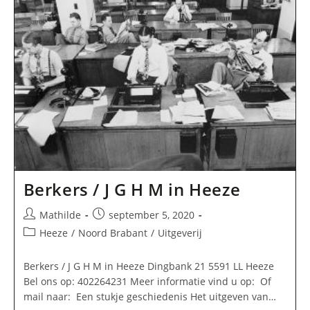
Berkers / J G H M in Heeze
Bericht
Bericht
Mathilde
september 5, 2020
auteur:
gepubliceerd
Berichtcategorie:
Heeze
/
Noord Brabant
/
Uitgeverij
op:
Berkers / J G H M in Heeze Dingbank 21 5591 LL Heeze
Bel ons op: 402264231 Meer informatie vind u op: Of
mail naar: Een stukje geschiedenis Het uitgeven van…