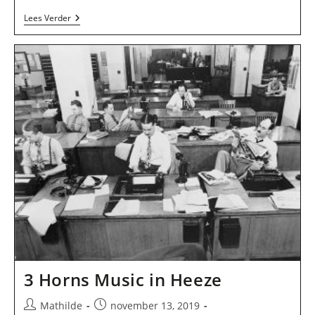
Berkers
Lees Verder
/
J
G
H
M
In
Heeze
3 Horns Music in Heeze
Bericht
Bericht
Mathilde
november 13, 2019