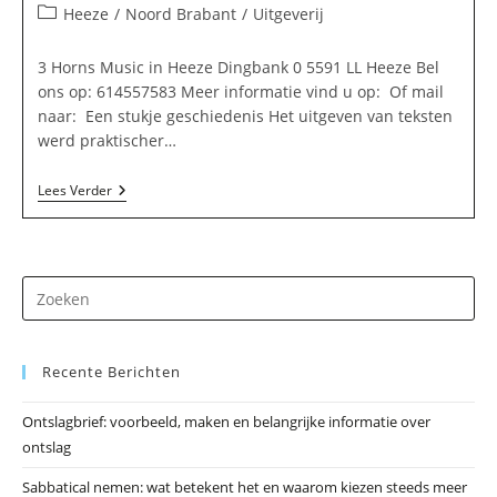
auteur:
gepubliceerd
Berichtcategorie:
Heeze
/
Noord Brabant
/
Uitgeverij
op:
3 Horns Music in Heeze Dingbank 0 5591 LL Heeze Bel
ons op: 614557583 Meer informatie vind u op: Of mail
naar: Een stukje geschiedenis Het uitgeven van teksten
werd praktischer…
3
Lees Verder
Horns
Music
In
Heeze
Dr
op
Es
Recente Berichten
om
he
Ontslagbrief: voorbeeld, maken en belangrijke informatie over
zo
ontslag
te
slu
Sabbatical nemen: wat betekent het en waarom kiezen steeds meer