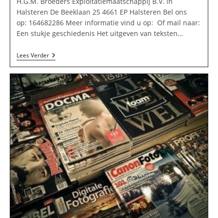
H.G.M. Broeders Exploitatiemaatschappij B.V. in
Halsteren De Beeklaan 25 4661 EP Halsteren Bel ons
op: 164682286 Meer informatie vind u op: Of mail naar:
Een stukje geschiedenis Het uitgeven van teksten…
H.G.M.
Lees Verder
Broeders
Exploitatiemaatschappij
B.V.
In
Halsteren