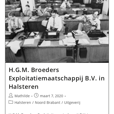
H.G.M. Broeders
Exploitatiemaatschappij B.V. in
Halsteren
Bericht
Bericht
Mathilde
maart 7, 2020
auteur:
gepubliceerd
Berichtcategorie:
Halsteren
/
Noord Brabant
/
Uitgeverij
op: