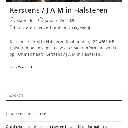
Kerstens / J A M in Halsteren
Bericht
Bericht
Mathilde
januari 26, 2020
auteur:
gepubliceerd
Berichtcategorie:
Halsteren
/
Noord Brabant
/
Uitgeverij
op:
Kerstens / J A M in Halsteren Konijnenberg 22 4661 HB
Halsteren Bel ons op: 164682132 Meer informatie vind u
op: Of mail naar: Kerstens / J A M in Halsteren…
Kerstens
Lees Verder
/
J
A
M
In
Dr
Halsteren
op
Es
Recente Berichten
om
he
Ontslagbrief: voorbeeld, maken en belangrijke informatie over