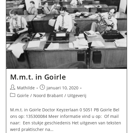
M.m.t. in Goirle
Bericht
Bericht
Mathilde
januari 10, 2020
auteur:
gepubliceerd
Berichtcategorie:
Goirle
/
Noord Brabant
/
Uitgeverij
op:
M.m.t. in Goirle Doctor Keyzerlaan 0 5051 PB Goirle Bel
ons op: 135300084 Meer informatie vind u op: Of mail
naar: Een stukje geschiedenis Het uitgeven van teksten
werd praktischer na…