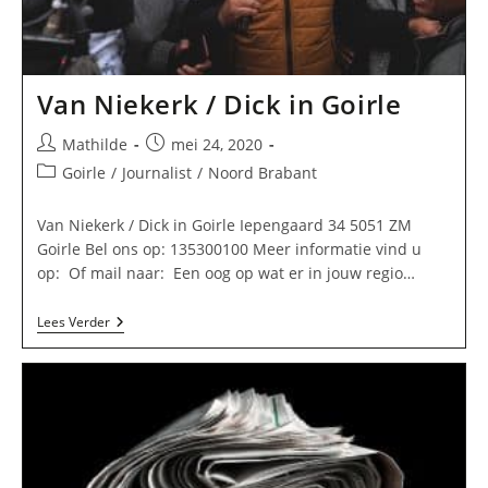
Van Niekerk / Dick in Goirle
Bericht
Bericht
Mathilde
mei 24, 2020
auteur:
gepubliceerd
Berichtcategorie:
Goirle
/
Journalist
/
Noord Brabant
op:
Van Niekerk / Dick in Goirle Iepengaard 34 5051 ZM
Goirle Bel ons op: 135300100 Meer informatie vind u
op: Of mail naar: Een oog op wat er in jouw regio…
Van
Lees Verder
Niekerk
/
Dick
In
Goirle