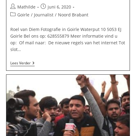
Bericht
Bericht
Mathilde
juni 6, 2020
auteur:
gepubliceerd
Berichtcategorie:
Goirle
/
Journalist
/
Noord Brabant
op:
Roel van Diem Fotografie in Goirle Waterput 10 5053 EJ
Goirle Bel ons op: 628555879 Meer informatie vind u
op: Of mail naar: De nieuwe regels van het internet Tot
slot…
Roel
Lees Verder
Van
Diem
Fotografie
In
Goirle