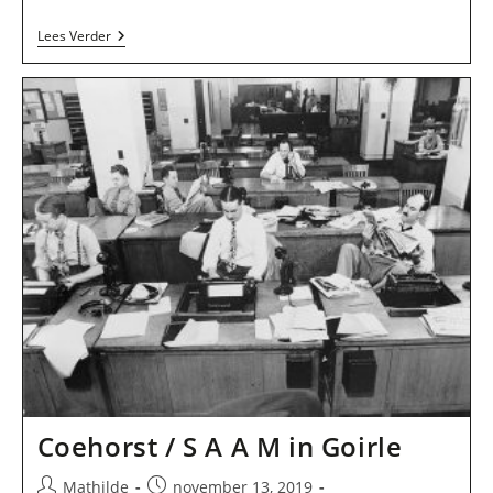
M.m.t.
Lees Verder
In
Goirle
Coehorst / S A A M in Goirle
Bericht
Bericht
Mathilde
november 13, 2019