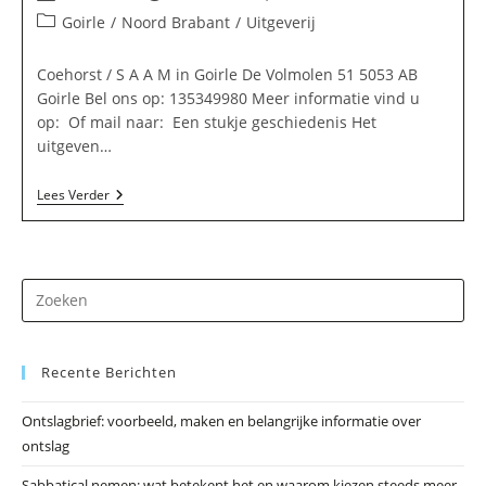
auteur:
gepubliceerd
Berichtcategorie:
Goirle
/
Noord Brabant
/
Uitgeverij
op:
Coehorst / S A A M in Goirle De Volmolen 51 5053 AB
Goirle Bel ons op: 135349980 Meer informatie vind u
op: Of mail naar: Een stukje geschiedenis Het
uitgeven…
Coehorst
Lees Verder
/
S
A
A
M
Dr
In
Goirle
op
Es
Recente Berichten
om
he
Ontslagbrief: voorbeeld, maken en belangrijke informatie over
zo
ontslag
te
slu
Sabbatical nemen: wat betekent het en waarom kiezen steeds meer