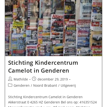
Stichting Kindercentrum
Camelot in Genderen
Bericht
Bericht
Mathilde
december 29, 2019
auteur:
gepubliceerd
Berichtcategorie:
Genderen
/
Noord Brabant
/
Uitgeverij
op:
Stichting Kindercentrum Camelot in Genderen
Akkerstraat 0 4265 HZ Genderen Bel ons op: 416351524