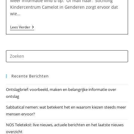
Meer informatie vind u op: Of mail naar: Stichting
Kindercentrum Camelot in Genderen zorgt ervoor dat
wie…
Stichting
Lees Verder
Kindercentrum
Camelot
In
Genderen
Dr
op
Es
Recente Berichten
om
he
Ontslagbrief: voorbeeld, maken en belangrijke informatie over
zo
ontslag
te
slu
Sabbatical nemen: wat betekent het en waarom kiezen steeds meer
mensen ervoor?
NOS Teletekst: live nieuws, actuele berichten en het laatste nieuws
overzicht