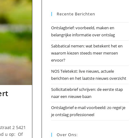
Esc
Recente Berichten
om
het
Ontslagbrief: voorbeeld, maken en
zoek
belangrijke informatie over ontslag
te
slui
Sabbatical nemen: wat betekent het en
waarom kiezen steeds meer mensen
ervoor?
NOS Teletekst: live nieuws, actuele
berichten en het laatste nieuws overzicht
Sollicitatiebrief schrijven: de eerste stap
ert
naar een nieuwe baan
Ontslagbrief e-mail voorbeeld: zo regel je
je ontslag professioneel
traat 2 5421
nd u op: Of
Over Ons: