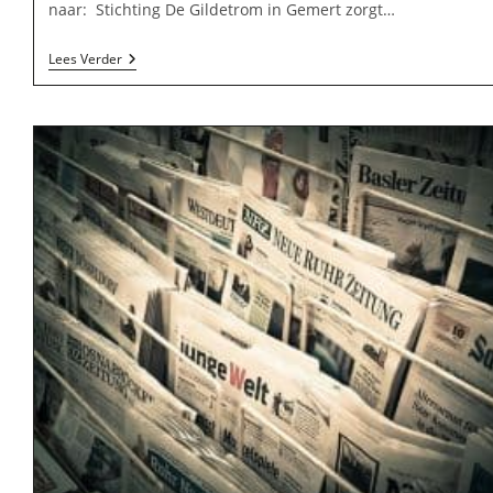
naar: Stichting De Gildetrom in Gemert zorgt…
Stichting
Lees Verder
De
Gildetrom
In
Gemert