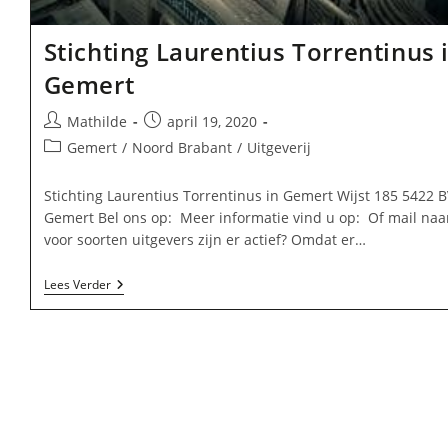
Stichting Laurentius Torrentinus 
Gemert
Bericht
Bericht
Mathilde
april 19, 2020
auteur:
gepubliceerd
Berichtcategorie:
Gemert
/
Noord Brabant
/
Uitgeverij
op:
Stichting Laurentius Torrentinus in Gemert Wijst 185 5422 B
Gemert Bel ons op: Meer informatie vind u op: Of mail naa
voor soorten uitgevers zijn er actief? Omdat er…
Stichting
Lees Verder
Laurentius
Torrentinus
In
Gemert