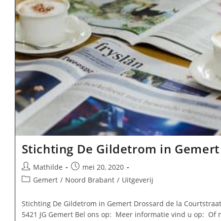
Stichting De Gildetrom in Gemert
Bericht
Bericht
Mathilde
mei 20, 2020
auteur:
gepubliceerd
Berichtcategorie:
Gemert
/
Noord Brabant
/
Uitgeverij
op:
Stichting De Gildetrom in Gemert Drossard de la Courtstraat
5421 JG Gemert Bel ons op: Meer informatie vind u op: Of 