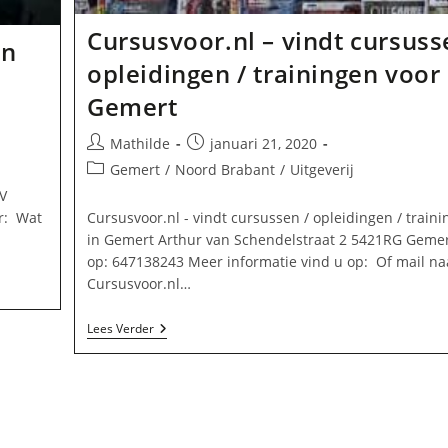
Cursusvoor.nl – vindt cursuss
in
opleidingen / trainingen voor 
Gemert
Bericht
Bericht
Mathilde
januari 21, 2020
auteur:
gepubliceerd
Berichtcategorie:
Gemert
/
Noord Brabant
/
Uitgeverij
op:
V
Cursusvoor.nl - vindt cursussen / opleidingen / traini
r: Wat
in Gemert Arthur van Schendelstraat 2 5421RG Gemer
op: 647138243 Meer informatie vind u op: Of mail na
Cursusvoor.nl…
Cursusvoor.nl
Lees Verder
–
Vindt
Cursussen
/
Opleidingen
/
Trainingen