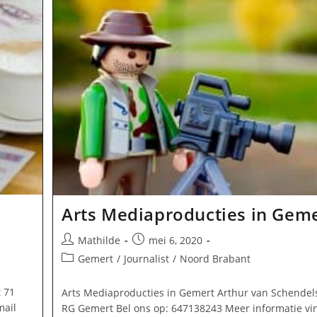
Arts Mediaproducties in Gem
Bericht
Bericht
Mathilde
mei 6, 2020
auteur:
gepubliceerd
Berichtcategorie:
Gemert
/
Journalist
/
Noord Brabant
op:
 71
Arts Mediaproducties in Gemert Arthur van Schendels
mail
RG Gemert Bel ons op: 647138243 Meer informatie vi