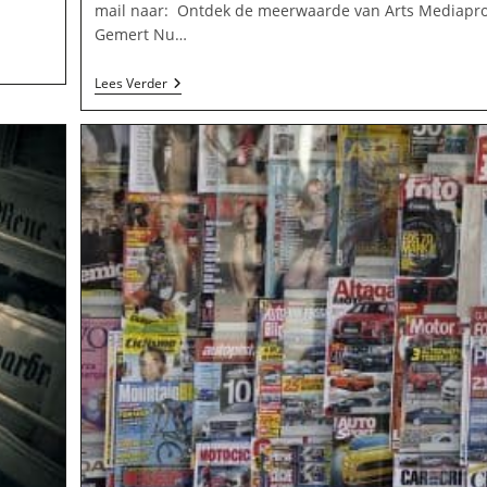
mail naar: Ontdek de meerwaarde van Arts Mediapro
Gemert Nu…
Arts
Lees Verder
Mediaproducties
In
Gemert