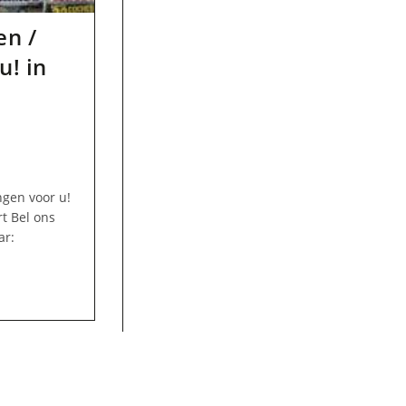
en /
u! in
ngen voor u!
t Bel ons
ar: