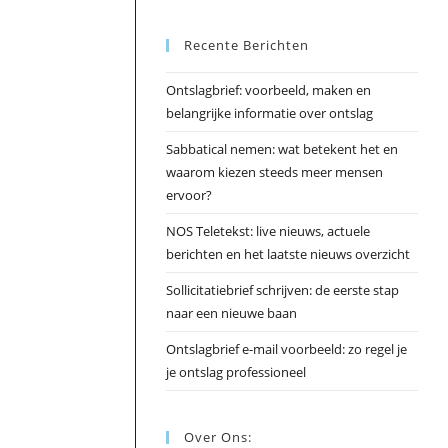
Esc
Recente Berichten
om
het
Ontslagbrief: voorbeeld, maken en
zoek
belangrijke informatie over ontslag
te
slui
Sabbatical nemen: wat betekent het en
waarom kiezen steeds meer mensen
ervoor?
NOS Teletekst: live nieuws, actuele
berichten en het laatste nieuws overzicht
Sollicitatiebrief schrijven: de eerste stap
naar een nieuwe baan
Ontslagbrief e-mail voorbeeld: zo regel je
je ontslag professioneel
Over Ons: