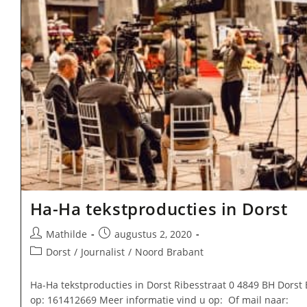
Ha-Ha tekstproducties in Dorst
Bericht
Bericht
Mathilde
augustus 2, 2020
auteur:
gepubliceerd
Berichtcategorie:
Dorst
/
Journalist
/
Noord Brabant
op:
Ha-Ha tekstproducties in Dorst Ribesstraat 0 4849 BH Dorst 
op: 161412669 Meer informatie vind u op: Of mail naar: