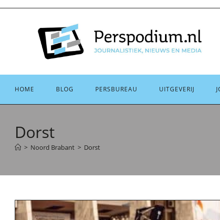
Ga
naar
inhoud
HOME
BLOG
PERSBUREAU
UITGEVERIJ
J
Dorst
>
Noord Brabant
>
Dorst