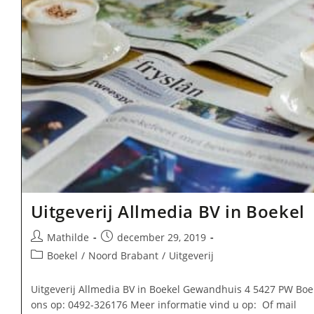
Uitgeverij Allmedia BV in Boekel
Bericht
Bericht
Mathilde
december 29, 2019
auteur:
gepubliceerd
Berichtcategorie:
Boekel
/
Noord Brabant
/
Uitgeverij
op:
Uitgeverij Allmedia BV in Boekel Gewandhuis 4 5427 PW Boe
ons op: 0492-326176 Meer informatie vind u op: Of mail