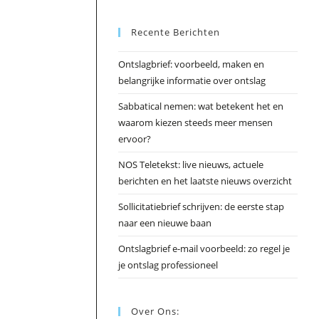
Esc
Recente Berichten
om
het
Ontslagbrief: voorbeeld, maken en
zoek
belangrijke informatie over ontslag
te
slui
Sabbatical nemen: wat betekent het en
waarom kiezen steeds meer mensen
ervoor?
NOS Teletekst: live nieuws, actuele
berichten en het laatste nieuws overzicht
Sollicitatiebrief schrijven: de eerste stap
naar een nieuwe baan
Ontslagbrief e-mail voorbeeld: zo regel je
je ontslag professioneel
Over Ons: