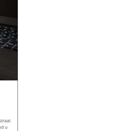
straat
nd u