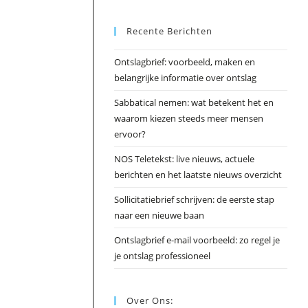
Esc
Recente Berichten
om
het
Ontslagbrief: voorbeeld, maken en
zoek
belangrijke informatie over ontslag
te
slui
Sabbatical nemen: wat betekent het en
waarom kiezen steeds meer mensen
ervoor?
NOS Teletekst: live nieuws, actuele
berichten en het laatste nieuws overzicht
Sollicitatiebrief schrijven: de eerste stap
naar een nieuwe baan
Ontslagbrief e-mail voorbeeld: zo regel je
je ontslag professioneel
Over Ons: