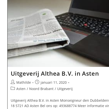
Uitgeverij Althea B.V. in Asten
Bericht
Bericht
Mathilde
januari 11, 2020
auteur:
gepubliceerd
Berichtcategorie:
Asten
/
Noord Brabant
/
Uitgeverij
op:
Uitgeverij Althea B.V. in Asten Monseigneur den Dubbelden
18 5721 AD Asten Bel ons op: 493688774 Meer informatie vi