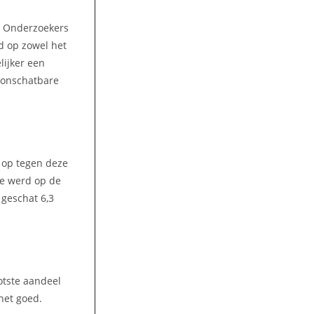
k. Onderzoekers
ed op zowel het
lijker een
 onschatbare
t op tegen deze
ame werd op de
 geschat 6,3
otste aandeel
 het goed.