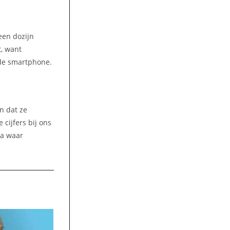
een dozijn
, want
 de smartphone.
n dat ze
cijfers bij ons
na waar