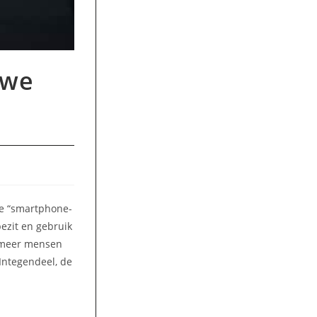
 we
De “smartphone-
bezit en gebruik
ds meer mensen
Integendeel, de