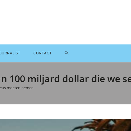
TOGGLE
OURNALIST
CONTACT
SITE
n 100 miljard dollar die we 
erieus moeten nemen
ZOEKEN