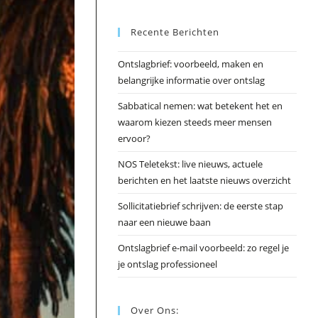
Esc
Recente Berichten
om
het
Ontslagbrief: voorbeeld, maken en
zoek
belangrijke informatie over ontslag
te
slui
Sabbatical nemen: wat betekent het en
waarom kiezen steeds meer mensen
ervoor?
NOS Teletekst: live nieuws, actuele
berichten en het laatste nieuws overzicht
Sollicitatiebrief schrijven: de eerste stap
naar een nieuwe baan
Ontslagbrief e-mail voorbeeld: zo regel je
je ontslag professioneel
Over Ons: