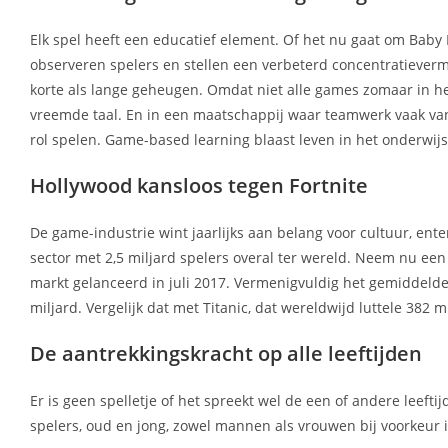
Elk spel heeft een educatief element. Of het nu gaat om Baby 
observeren spelers en stellen een verbeterd concentratievermo
korte als lange geheugen. Omdat niet alle games zomaar in he
vreemde taal. En in een maatschappij waar teamwerk vaak va
rol spelen. Game-based learning blaast leven in het onderwijs
Hollywood kansloos tegen Fortnite
De game-industrie wint jaarlijks aan belang voor cultuur, ent
sector met 2,5 miljard spelers overal ter wereld. Neem nu een h
markt gelanceerd in juli 2017. Vermenigvuldig het gemiddelde 
miljard. Vergelijk dat met Titanic, dat wereldwijd luttele 382 m
De aantrekkingskracht op alle leeftijden
Er is geen spelletje of het spreekt wel de een of andere leef
spelers, oud en jong, zowel mannen als vrouwen bij voorkeur