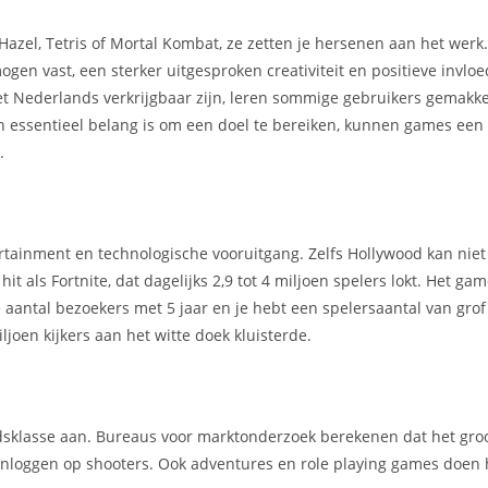
Hazel, Tetris of Mortal Kombat, ze zetten je hersenen aan het wer
gen vast, een sterker uitgesproken creativiteit en positieve invlo
t Nederlands verkrijgbaar zijn, leren sommige gebruikers gemakke
n essentieel belang is om een doel te bereiken, kunnen games een
.
ertainment en technologische vooruitgang. Zelfs Hollywood kan nie
it als Fortnite, dat dagelijks 2,9 tot 4 miljoen spelers lokt. Het g
aantal bezoekers met 5 jaar en je hebt een spelersaantal van grof
iljoen kijkers aan het witte doek kluisterde.
tijdsklasse aan. Bureaus voor marktonderzoek berekenen dat het gro
 inloggen op shooters. Ook adventures en role playing games doen