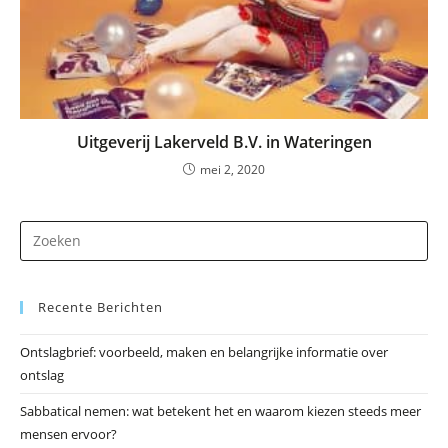
Uitgeverij Lakerveld B.V. in Wateringen
mei 2, 2020
Dr
op
Es
Recente Berichten
om
he
Ontslagbrief: voorbeeld, maken en belangrijke informatie over
zo
ontslag
te
slu
Sabbatical nemen: wat betekent het en waarom kiezen steeds meer
mensen ervoor?