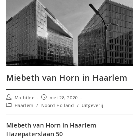
Miebeth van Horn in Haarlem
Bericht
Bericht
Mathilde
mei 28, 2020
auteur:
gepubliceerd
Berichtcategorie:
Haarlem
/
Noord Holland
/
Uitgeverij
op:
Miebeth van Horn in Haarlem
Hazepaterslaan 50