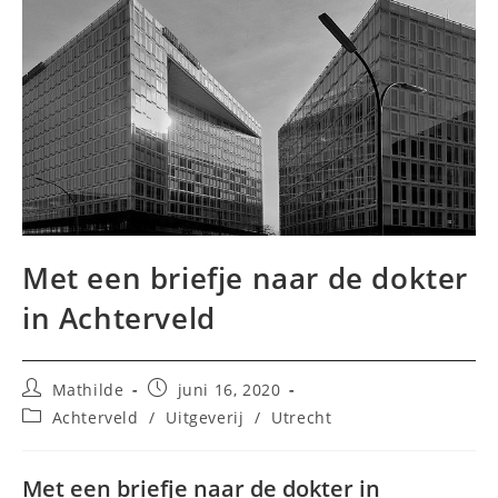
Met een briefje naar de dokter
in Achterveld
Bericht
Bericht
Mathilde
juni 16, 2020
auteur:
gepubliceerd
Berichtcategorie:
Achterveld
/
Uitgeverij
/
Utrecht
op:
Met een briefje naar de dokter in