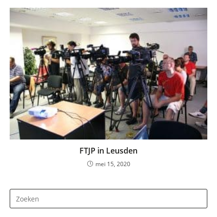
FTJP in Leusden
mei 15, 2020
Dr
op