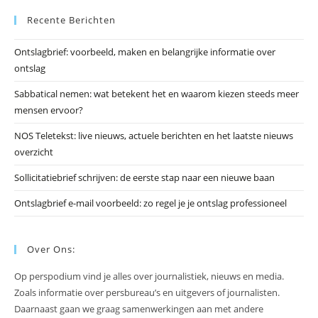
Es
Recente Berichten
om
he
Ontslagbrief: voorbeeld, maken en belangrijke informatie over
zo
ontslag
te
slu
Sabbatical nemen: wat betekent het en waarom kiezen steeds meer
mensen ervoor?
NOS Teletekst: live nieuws, actuele berichten en het laatste nieuws
overzicht
Sollicitatiebrief schrijven: de eerste stap naar een nieuwe baan
Ontslagbrief e-mail voorbeeld: zo regel je je ontslag professioneel
Over Ons:
Op perspodium vind je alles over journalistiek, nieuws en media.
Zoals informatie over persbureau’s en uitgevers of journalisten.
Daarnaast gaan we graag samenwerkingen aan met andere