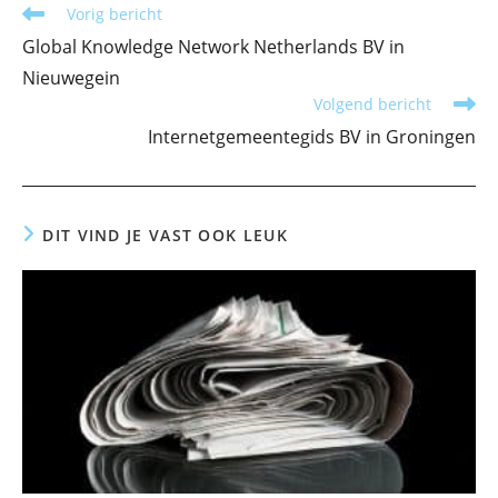
Lees
Vorig bericht
meer
Global Knowledge Network Netherlands BV in
artikelen
Nieuwegein
Volgend bericht
Internetgemeentegids BV in Groningen
DIT VIND JE VAST OOK LEUK