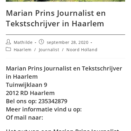
Marian Prins Journalist en
Tekstschrijver in Haarlem
Bericht
Bericht
Mathilde
september 28, 2020
auteur:
gepubliceerd
Berichtcategorie:
Haarlem
/
Journalist
/
Noord Holland
op:
Marian Prins Journalist en Tekstschrijver
in Haarlem
Tuinwijklaan 9
2012 RD Haarlem
Bel ons op: 235342879
Meer informatie vind u op:
Of mail naar: