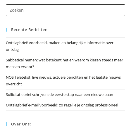
Dr
op
Es
Recente Berichten
om
he
Ontslagbrief: voorbeeld, maken en belangrijke informatie over
zo
ontslag
te
slu
Sabbatical nemen: wat betekent het en waarom kiezen steeds meer
mensen ervoor?
NOS Teletekst: live nieuws, actuele berichten en het laatste nieuws
overzicht
Sollicitatiebrief schrijven: de eerste stap naar een nieuwe baan
Ontslagbrief e-mail voorbeeld: zo regel je je ontslag professioneel
Over Ons: