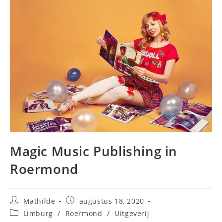
Magic Music Publishing in
Roermond
Bericht
Bericht
Mathilde
augustus 18, 2020
auteur:
gepubliceerd
Berichtcategorie:
Limburg
/
Roermond
/
Uitgeverij
op: