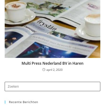
Multi Press Nederland BV in Haren
april 2, 2020
Dr
op
Es
Recente Berichten
om