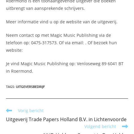
Roermond is een toonaangevende uitgever die boeken
uitbrengt van aansprekende schrijvers.
Meer informatie vind u op de website van de uitgeverij.
Neem contact op met Magic Music Publishing via de
telefoon op: 0475-317573. Of via email:
. Of bezoek hun
website:
Je vind Magic Music Publishing op: Venloseweg 89 6041 BT
in Roermond.
TAGS
:
UITGEVERSBEDRIJF
Lees
Vorig bericht
meer
Uitgeverij Trade Papers Holland B.V. in Lichtenvoorde
artikelen
Volgend bericht