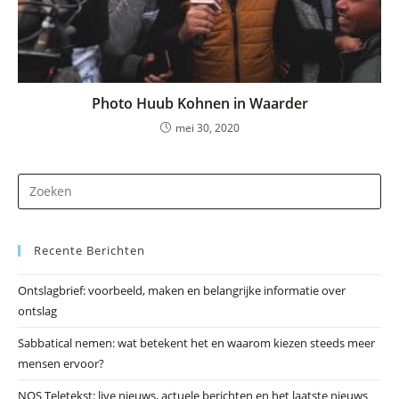
Photo Huub Kohnen in Waarder
mei 30, 2020
Dr
op
Es
Recente Berichten
om
he
Ontslagbrief: voorbeeld, maken en belangrijke informatie over
zo
ontslag
te
slu
Sabbatical nemen: wat betekent het en waarom kiezen steeds meer
mensen ervoor?
NOS Teletekst: live nieuws, actuele berichten en het laatste nieuws