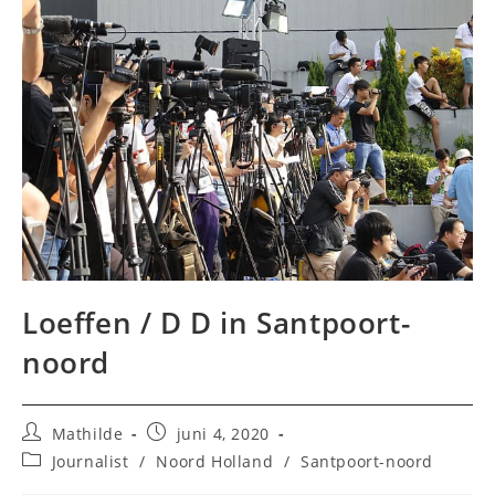
Loeffen / D D in Santpoort-
noord
Bericht
Bericht
Mathilde
juni 4, 2020
auteur:
gepubliceerd
Berichtcategorie:
Journalist
/
Noord Holland
/
Santpoort-noord
op: