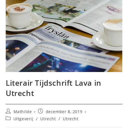
Literair Tijdschrift Lava in
Utrecht
Bericht
Bericht
Mathilde
december 8, 2019
auteur:
gepubliceerd
Berichtcategorie:
Uitgeverij
/
Utrecht
/
Utrecht
op: