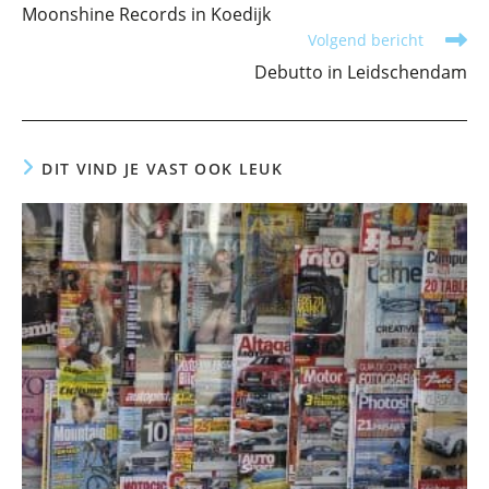
meer
Moonshine Records in Koedijk
artikelen
Volgend bericht
Debutto in Leidschendam
DIT VIND JE VAST OOK LEUK