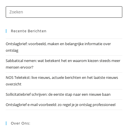
Dr
op
Es
Recente Berichten
om
he
Ontslagbrief: voorbeeld, maken en belangrijke informatie over
zo
ontslag
te
slu
Sabbatical nemen: wat betekent het en waarom kiezen steeds meer
mensen ervoor?
NOS Teletekst: live nieuws, actuele berichten en het laatste nieuws
overzicht
Sollicitatiebrief schrijven: de eerste stap naar een nieuwe baan
Ontslagbrief e-mail voorbeeld: zo regel je je ontslag professioneel
Over Ons: