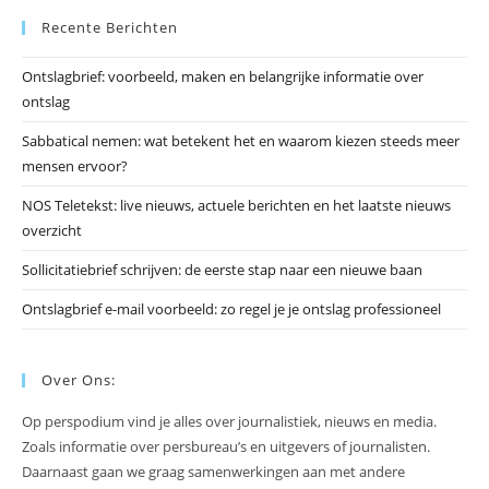
Es
Recente Berichten
om
he
Ontslagbrief: voorbeeld, maken en belangrijke informatie over
zo
ontslag
te
slu
Sabbatical nemen: wat betekent het en waarom kiezen steeds meer
mensen ervoor?
NOS Teletekst: live nieuws, actuele berichten en het laatste nieuws
overzicht
Sollicitatiebrief schrijven: de eerste stap naar een nieuwe baan
Ontslagbrief e-mail voorbeeld: zo regel je je ontslag professioneel
Over Ons:
Op perspodium vind je alles over journalistiek, nieuws en media.
Zoals informatie over persbureau’s en uitgevers of journalisten.
Daarnaast gaan we graag samenwerkingen aan met andere