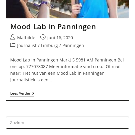
Mood Lab in Panningen
Bericht
Bericht
Mathilde
juni 16, 2020
auteur:
gepubliceerd
Berichtcategorie:
Journalist
/
Limburg
/
Panningen
op:
Mood Lab in Panningen Markt 5 5981 AM Panningen Bel
ons op: 777078087 Meer informatie vind u op: Of mail
naar: Het nut van een Mood Lab in Panningen
Journalistiek is een…
Mood
Lees Verder
Lab
In
Panningen
Dr
op