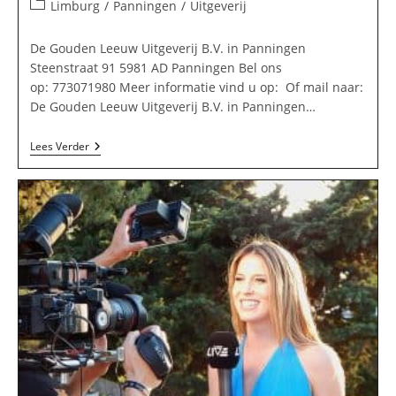
auteur:
gepubliceerd
Berichtcategorie:
Limburg
/
Panningen
/
Uitgeverij
op:
De Gouden Leeuw Uitgeverij B.V. in Panningen
Steenstraat 91 5981 AD Panningen Bel ons
op: 773071980 Meer informatie vind u op: Of mail naar:
De Gouden Leeuw Uitgeverij B.V. in Panningen…
De
Lees Verder
Gouden
Leeuw
Uitgeverij
B.V.
In
Panningen