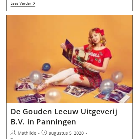
Sjatin
Lees Verder
Art
B.V.
In
Panningen
De Gouden Leeuw Uitgeverij
B.V. in Panningen
Bericht
Bericht
Mathilde
augustus 5, 2020