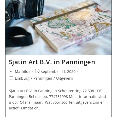
Sjatin Art B.V. in Panningen
Bericht
Bericht
Mathilde
september 11, 2020
auteur:
gepubliceerd
Berichtcategorie:
Limburg
/
Panningen
/
Uitgeverij
op:
Sjatin Art B.V. in Panningen Schoutenring 72 5981 DT
Panningen Bel ons op: 774751998 Meer informatie vind
u op: Of mail naar: Wat voor soorten uitgevers zijn er
actief? Omdat er…