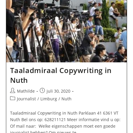
Taaladmiraal Copywriting in
Nuth
Bericht
Bericht
Mathilde
juli 30, 2020
auteur:
gepubliceerd
Berichtcategorie:
Journalist
/
Limburg
/
Nuth
op:
Taaladmiraal Copywriting in Nuth Parklaan 41 6361 VT
Nuth Bel ons op: 628211121 Meer informatie vind u op:
Of mail naar: Welke eigenschappen moet een goede
journalist hebben? Om nieuws te…