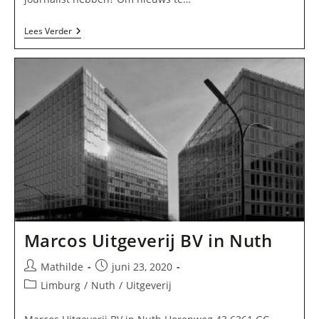
Taaladmiraal
Lees Verder
Copywriting
In
Nuth
Marcos Uitgeverij BV in Nuth
Bericht
Bericht
Mathilde
juni 23, 2020
auteur:
gepubliceerd
Berichtcategorie:
Limburg
/
Nuth
/
Uitgeverij
op: