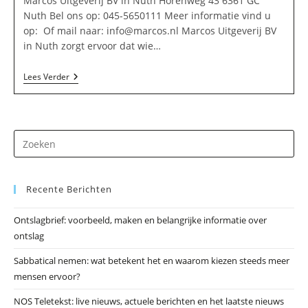
Marcos Uitgeverij BV in Nuth Horenweg 43 6361 GC
Nuth Bel ons op: 045-5650111 Meer informatie vind u
op: Of mail naar:
info@marcos.nl
Marcos Uitgeverij BV
in Nuth zorgt ervoor dat wie…
Marcos
Lees Verder
Uitgeverij
BV
In
Nuth
Dr
op
Es
Recente Berichten
om
he
Ontslagbrief: voorbeeld, maken en belangrijke informatie over
zo
ontslag
te
slu
Sabbatical nemen: wat betekent het en waarom kiezen steeds meer
mensen ervoor?
NOS Teletekst: live nieuws, actuele berichten en het laatste nieuws