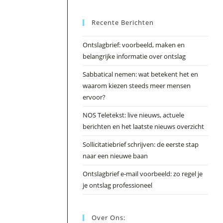
Esc
Recente Berichten
om
het
Ontslagbrief: voorbeeld, maken en
zoek
belangrijke informatie over ontslag
te
slui
Sabbatical nemen: wat betekent het en
waarom kiezen steeds meer mensen
ervoor?
NOS Teletekst: live nieuws, actuele
berichten en het laatste nieuws overzicht
Sollicitatiebrief schrijven: de eerste stap
naar een nieuwe baan
Ontslagbrief e-mail voorbeeld: zo regel je
je ontslag professioneel
Over Ons: