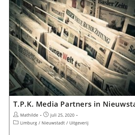
T.P.K. Media Partners in Nieuwst
Bericht
Bericht
Mathilde
juli 25, 2020
auteur:
gepubliceerd
Berichtcategorie:
Limburg
/
Nieuwstadt
/
Uitgeverij
op: