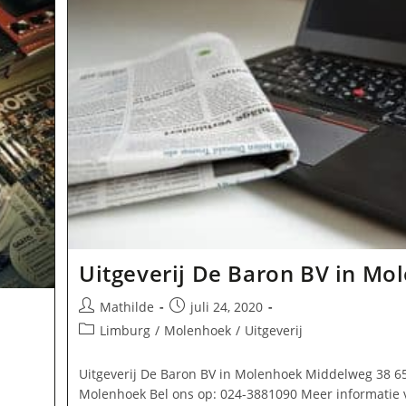
Uitgeverij De Baron BV in Mo
Bericht
Bericht
Mathilde
juli 24, 2020
auteur:
gepubliceerd
Berichtcategorie:
Limburg
/
Molenhoek
/
Uitgeverij
op:
Uitgeverij De Baron BV in Molenhoek Middelweg 38 6
Molenhoek Bel ons op: 024-3881090 Meer informatie 