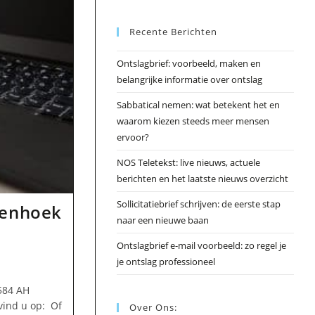
Esc
Recente Berichten
om
het
Ontslagbrief: voorbeeld, maken en
zoek
belangrijke informatie over ontslag
te
slui
Sabbatical nemen: wat betekent het en
waarom kiezen steeds meer mensen
ervoor?
NOS Teletekst: live nieuws, actuele
berichten en het laatste nieuws overzicht
Sollicitatiebrief schrijven: de eerste stap
lenhoek
naar een nieuwe baan
Ontslagbrief e-mail voorbeeld: zo regel je
je ontslag professioneel
584 AH
vind u op: Of
Over Ons: