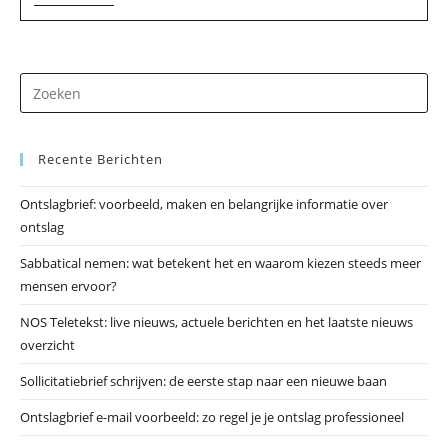
Muziekuitgeverij
In
Maasbree
Dr
op
Es
Recente Berichten
om
he
Ontslagbrief: voorbeeld, maken en belangrijke informatie over
zo
ontslag
te
slu
Sabbatical nemen: wat betekent het en waarom kiezen steeds meer
mensen ervoor?
NOS Teletekst: live nieuws, actuele berichten en het laatste nieuws
overzicht
Sollicitatiebrief schrijven: de eerste stap naar een nieuwe baan
Ontslagbrief e-mail voorbeeld: zo regel je je ontslag professioneel