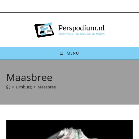
Ga
naar
inhoud
MENU
Maasbree
>
Limburg
>
Maasbree