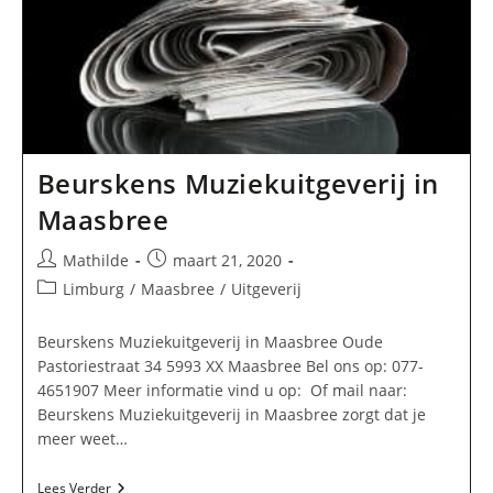
Beurskens Muziekuitgeverij in
Maasbree
Bericht
Bericht
Mathilde
maart 21, 2020
auteur:
gepubliceerd
Berichtcategorie:
Limburg
/
Maasbree
/
Uitgeverij
op:
Beurskens Muziekuitgeverij in Maasbree Oude
Pastoriestraat 34 5993 XX Maasbree Bel ons op: 077-
4651907 Meer informatie vind u op: Of mail naar:
Beurskens Muziekuitgeverij in Maasbree zorgt dat je
meer weet…
Beurskens
Lees Verder