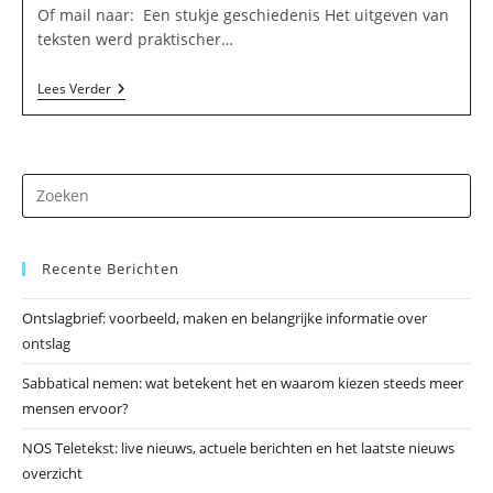
Of mail naar: Een stukje geschiedenis Het uitgeven van
teksten werd praktischer…
Stichting
Lees Verder
’t
Br√∂nke
In
Guttecoven
Dr
op
Es
Recente Berichten
om
he
Ontslagbrief: voorbeeld, maken en belangrijke informatie over
zo
ontslag
te
slu
Sabbatical nemen: wat betekent het en waarom kiezen steeds meer
mensen ervoor?
NOS Teletekst: live nieuws, actuele berichten en het laatste nieuws
overzicht