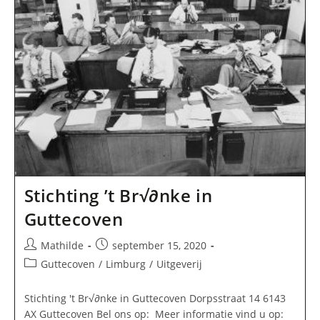
Stichting ’t Br√∂nke in
Guttecoven
Bericht
Bericht
Mathilde
september 15, 2020
auteur:
gepubliceerd
Berichtcategorie:
Guttecoven
/
Limburg
/
Uitgeverij
op:
Stichting 't Br√∂nke in Guttecoven Dorpsstraat 14 6143
AX Guttecoven Bel ons op: Meer informatie vind u op: