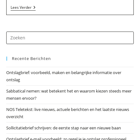
Food4mind
Lees Verder
In
Grashoek
Dr
op
Es
Recente Berichten
om
he
Ontslagbrief: voorbeeld, maken en belangrijke informatie over
zo
ontslag
te
slu
Sabbatical nemen: wat betekent het en waarom kiezen steeds meer
mensen ervoor?
NOS Teletekst: live nieuws, actuele berichten en het laatste nieuws
overzicht
Sollicitatiebrief schrijven: de eerste stap naar een nieuwe baan
Ontslagbrief e-mail voorbeeld: zo regel je je ontslag professioneel