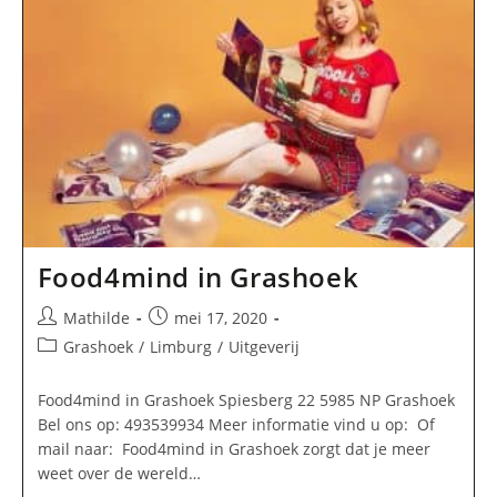
Food4mind in Grashoek
Bericht
Bericht
Mathilde
mei 17, 2020
auteur:
gepubliceerd
Berichtcategorie:
Grashoek
/
Limburg
/
Uitgeverij
op:
Food4mind in Grashoek Spiesberg 22 5985 NP Grashoek
Bel ons op: 493539934 Meer informatie vind u op: Of
mail naar: Food4mind in Grashoek zorgt dat je meer
weet over de wereld…