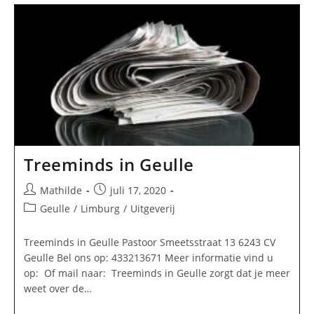
Music
In
Geulle
Treeminds in Geulle
Bericht
Bericht
Mathilde
juli 17, 2020
auteur:
gepubliceerd
Berichtcategorie:
Geulle
/
Limburg
/
Uitgeverij
op:
Treeminds in Geulle Pastoor Smeetsstraat 13 6243 CV
Geulle Bel ons op: 433213671 Meer informatie vind u
op: Of mail naar: Treeminds in Geulle zorgt dat je meer
weet over de…