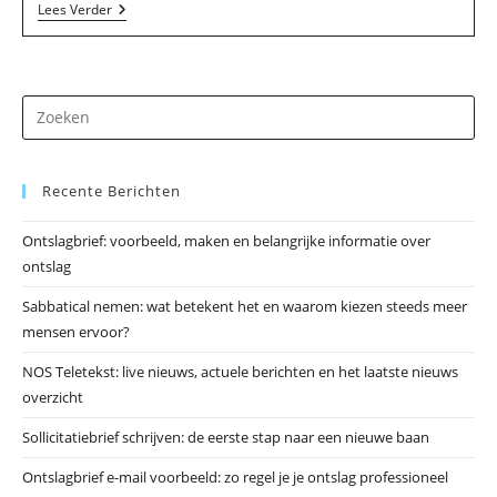
Treeminds
Lees Verder
In
Geulle
Dr
op
Es
Recente Berichten
om
he
Ontslagbrief: voorbeeld, maken en belangrijke informatie over
zo
ontslag
te
slu
Sabbatical nemen: wat betekent het en waarom kiezen steeds meer
mensen ervoor?
NOS Teletekst: live nieuws, actuele berichten en het laatste nieuws
overzicht
Sollicitatiebrief schrijven: de eerste stap naar een nieuwe baan
Ontslagbrief e-mail voorbeeld: zo regel je je ontslag professioneel