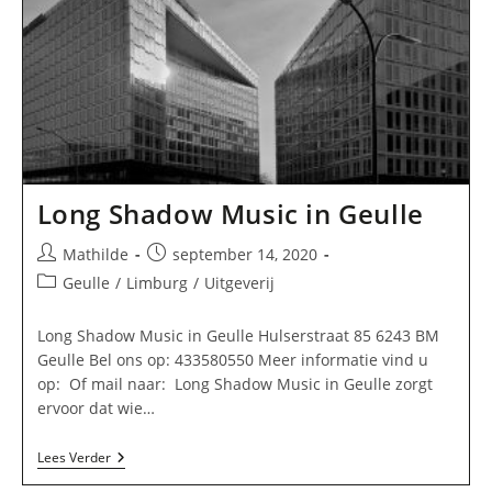
Long Shadow Music in Geulle
Bericht
Bericht
Mathilde
september 14, 2020
auteur:
gepubliceerd
Berichtcategorie:
Geulle
/
Limburg
/
Uitgeverij
op:
Long Shadow Music in Geulle Hulserstraat 85 6243 BM
Geulle Bel ons op: 433580550 Meer informatie vind u
op: Of mail naar: Long Shadow Music in Geulle zorgt
ervoor dat wie…
Long
Lees Verder
Shadow