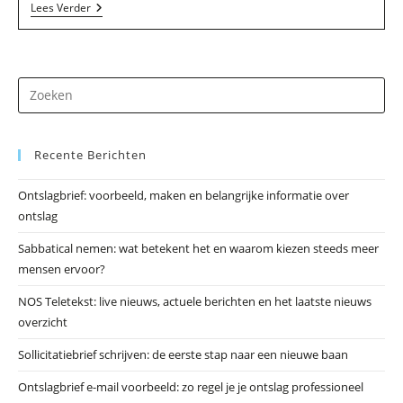
Elcee
Lees Verder
Music
Editions
In
Ell
Dr
op
Es
Recente Berichten
om
he
Ontslagbrief: voorbeeld, maken en belangrijke informatie over
zo
ontslag
te
slu
Sabbatical nemen: wat betekent het en waarom kiezen steeds meer
mensen ervoor?
NOS Teletekst: live nieuws, actuele berichten en het laatste nieuws
overzicht
Sollicitatiebrief schrijven: de eerste stap naar een nieuwe baan
Ontslagbrief e-mail voorbeeld: zo regel je je ontslag professioneel