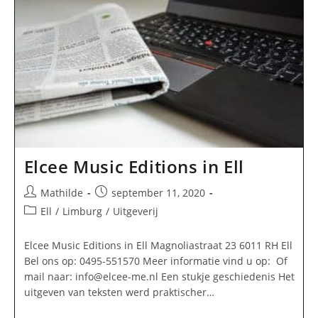
Elcee Music Editions in Ell
Bericht
Bericht
Mathilde
september 11, 2020
auteur:
gepubliceerd
Berichtcategorie:
Ell
/
Limburg
/
Uitgeverij
op:
Elcee Music Editions in Ell Magnoliastraat 23 6011 RH Ell
Bel ons op: 0495-551570 Meer informatie vind u op: Of
mail naar:
info@elcee-me.nl
Een stukje geschiedenis Het
uitgeven van teksten werd praktischer…