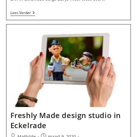
Scorpio-
Lees Verder
Maastricht
B.V.
In
Eckelrade
Freshly Made design studio in
Eckelrade
Bericht
Bericht
Mathilde
maart 9, 2020