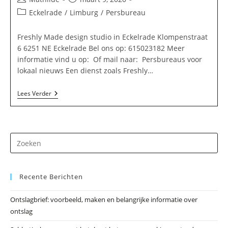
auteur:
gepubliceerd
Berichtcategorie:
Eckelrade
/
Limburg
/
Persbureau
op:
Freshly Made design studio in Eckelrade Klompenstraat
6 6251 NE Eckelrade Bel ons op: 615023182 Meer
informatie vind u op: Of mail naar: Persbureaus voor
lokaal nieuws Een dienst zoals Freshly…
Freshly
Lees Verder
Made
Design
Studio
In
Eckelrade
Dr
op
Es
Recente Berichten
om
he
Ontslagbrief: voorbeeld, maken en belangrijke informatie over
zo
ontslag
te
slu