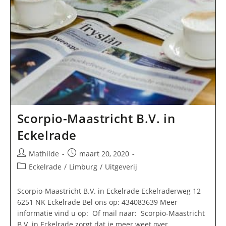
Scorpio-Maastricht B.V. in
Eckelrade
Bericht
Bericht
Mathilde
maart 20, 2020
auteur:
gepubliceerd
Berichtcategorie:
Eckelrade
/
Limburg
/
Uitgeverij
op:
Scorpio-Maastricht B.V. in Eckelrade Eckelraderweg 12
6251 NK Eckelrade Bel ons op: 434083639 Meer
informatie vind u op: Of mail naar: Scorpio-Maastricht
B.V. in Eckelrade zorgt dat je meer weet over…