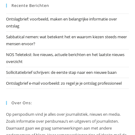
Recente Berichten
om
he
Ontslagbrief: voorbeeld, maken en belangrijke informatie over
zo
ontslag
te
slu
Sabbatical nemen: wat betekent het en waarom kiezen steeds meer
mensen ervoor?
NOS Teletekst: live nieuws, actuele berichten en het laatste nieuws
overzicht
Sollicitatiebrief schrijven: de eerste stap naar een nieuwe baan
Ontslagbrief e-mail voorbeeld: zo regel je je ontslag professioneel
Over Ons:
Op perspodium vind je alles over journalistiek, nieuws en media.
Zoals informatie over persbureau’s en uitgevers of journalisten.
Daarnaast gaan we graag samenwerkingen aan met andere
ondernemers of blogs. Voor samenwerkingen tips of ideeën mail de