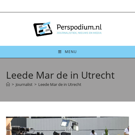
Ga
naar
inhoud
MENU
Leede Mar de in Utrecht
>
Journalist
>
Leede Mar de in Utrecht