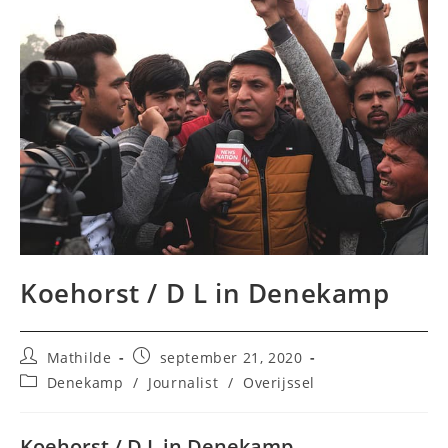
Koehorst / D L in Denekamp
Bericht
Bericht
Mathilde
september 21, 2020
auteur:
gepubliceerd
Berichtcategorie:
Denekamp
/
Journalist
/
Overijssel
op:
Koehorst / D L in Denekamp