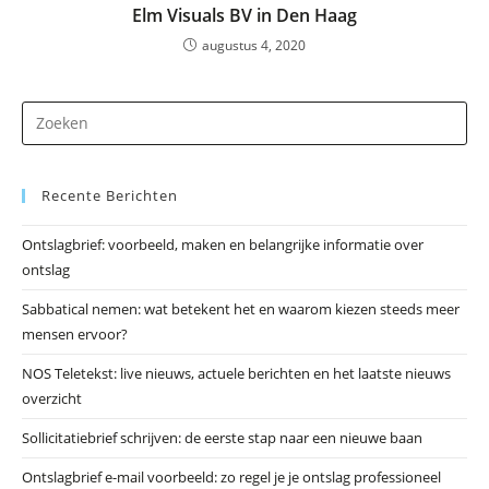
Elm Visuals BV in Den Haag
augustus 4, 2020
Dr
op
Es
Recente Berichten
om
he
Ontslagbrief: voorbeeld, maken en belangrijke informatie over
zo
ontslag
te
slu
Sabbatical nemen: wat betekent het en waarom kiezen steeds meer
mensen ervoor?
NOS Teletekst: live nieuws, actuele berichten en het laatste nieuws
overzicht
Sollicitatiebrief schrijven: de eerste stap naar een nieuwe baan
Ontslagbrief e-mail voorbeeld: zo regel je je ontslag professioneel