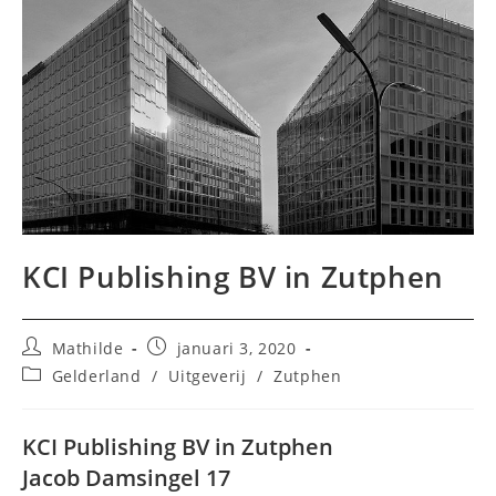
KCI Publishing BV in Zutphen
Bericht
Bericht
Mathilde
januari 3, 2020
auteur:
gepubliceerd
Berichtcategorie:
Gelderland
/
Uitgeverij
/
Zutphen
op:
KCI Publishing BV in Zutphen
Jacob Damsingel 17