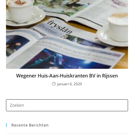
Wegener Huis-Aan-Huiskranten BV in Rijssen
januari 6, 2020
Dr
op
Es
Recente Berichten
om
he