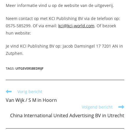
Meer informatie vind u op de website van de uitgeverij.
Neem contact op met KCI Publishing BV via de telefoon op:
0575-585299. Of via email:
kci@kci-world.com
. Of bezoek
hun website:
Je vind KCI Publishing BV op: Jacob Damsingel 17 7201 AN in
Zutphen.
TAGS
:
UITGEVERSBEDRIJF
Lees
Vorig bericht
meer
Van Wijk / S M in Hoorn
artikelen
Volgend bericht
China International United Advertising BV in Utrecht