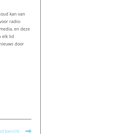
nhoud kan van
voor radio-
amedia, en deze
elk lid
 nieuws door
nd bericht