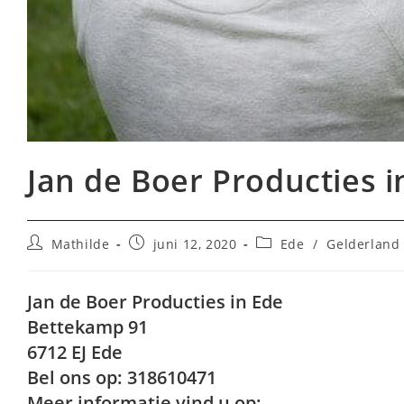
Jan de Boer Producties i
Bericht
Bericht
Berichtcategorie:
Mathilde
juni 12, 2020
Ede
/
Gelderland
auteur:
gepubliceerd
op:
Jan de Boer Producties in Ede
Bettekamp 91
6712 EJ Ede
Bel ons op: 318610471
Meer informatie vind u op: