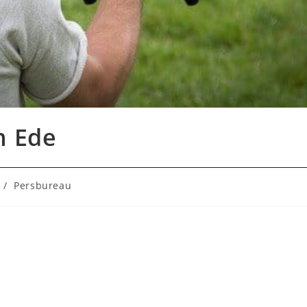
n Ede
/
Persbureau