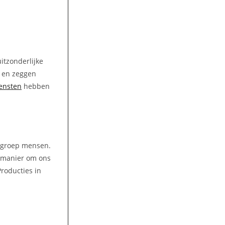
itzonderlijke
n en zeggen
ensten
hebben
e groep mensen.
 manier om ons
Producties in