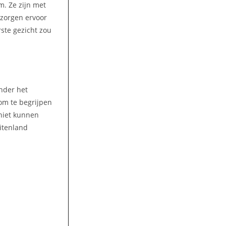
m. Ze zijn met
 zorgen ervoor
rste gezicht zou
nder het
 om te begrijpen
niet kunnen
uitenland