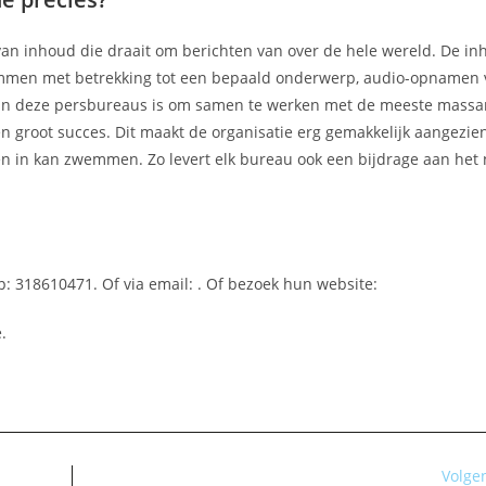
van inhoud die draait om berichten van over de hele wereld. De i
kolommen met betrekking tot een bepaald onderwerp, audio-opnamen 
l van deze persbureaus is om samen te werken met de meeste mass
 groot succes. Dit maakt de organisatie erg gemakkelijk aangezien 
en in kan zwemmen. Zo levert elk bureau ook een bijdrage aan het
p: 318610471. Of via email:
. Of bezoek hun website:
.
Volge