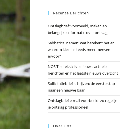
Esc
Recente Berichten
om
het
Ontslagbrief: voorbeeld, maken en
zoek
belangrijke informatie over ontslag
te
slui
Sabbatical nemen: wat betekent het en
waarom kiezen steeds meer mensen
ervoor?
NOS Teletekst: live nieuws, actuele
berichten en het laatste nieuws overzicht
Sollicitatiebrief schrijven: de eerste stap
naar een nieuwe baan
Ontslagbrief e-mail voorbeeld: zo regel je
je ontslag professioneel
Over Ons: