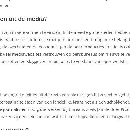
nemen.
en uit de media?
en zijn in vele vormen te vinden. In de meeste grote steden hebbe
ons, wederzijdse interesse met persbureaus, en brengen ze belangri
, de overheid en de economie. Jan de Boer Producties in Ede is oo
Ook veel mediawebsites vertrouwen op persbureaus om nieuws te v
us zetten verslaggevers in om alles te verslaan, van sportwedstrij
 belangrijke feitjes uit de regio een plek krijgen bij zoveel mogelij
oorpagina te staan van een landelijke krant net als een schokkend
ge
journalisten
nodig die werken bij bureaus zoals Jan de Boer Produ
 maken zij een selectie van wat het meest opvallend en belangwekk
e precies?