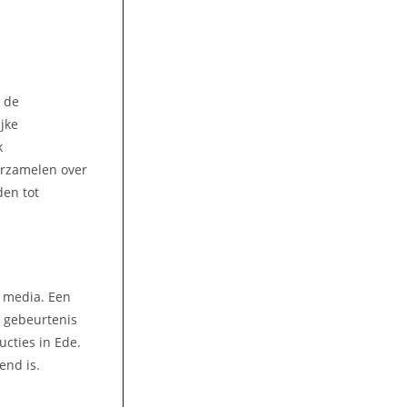
n de
jke
k
erzamelen over
den tot
k media. Een
e gebeurtenis
cties in Ede.
end is.