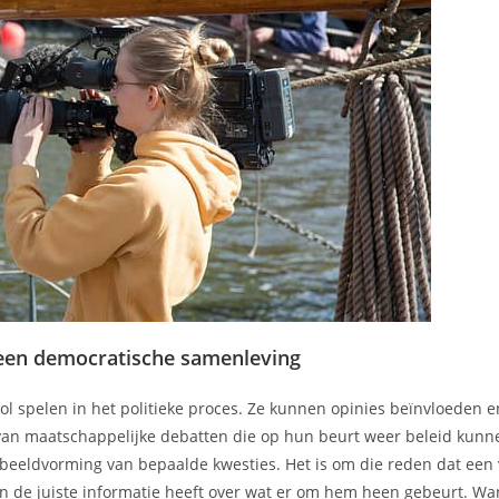
n een democratische samenleving
ol spelen in het politieke proces. Ze kunnen opinies beïnvloeden e
van maatschappelijke debatten die op hun beurt weer beleid kunn
 beeldvorming van bepaalde kwesties. Het is om die reden dat een 
n de juiste informatie heeft over wat er om hem heen gebeurt. Wa