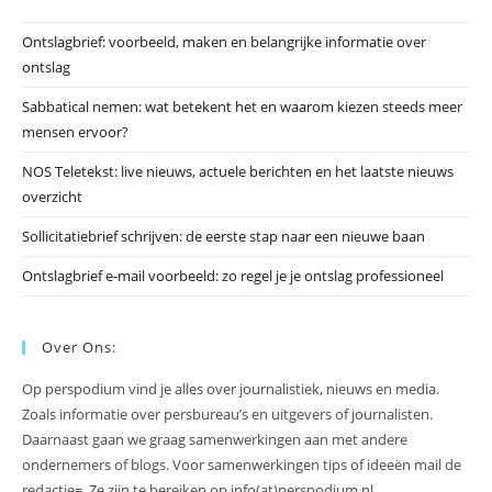
he
Ontslagbrief: voorbeeld, maken en belangrijke informatie over
zo
ontslag
te
slu
Sabbatical nemen: wat betekent het en waarom kiezen steeds meer
mensen ervoor?
NOS Teletekst: live nieuws, actuele berichten en het laatste nieuws
overzicht
Sollicitatiebrief schrijven: de eerste stap naar een nieuwe baan
Ontslagbrief e-mail voorbeeld: zo regel je je ontslag professioneel
Over Ons:
Op perspodium vind je alles over journalistiek, nieuws en media.
Zoals informatie over persbureau’s en uitgevers of journalisten.
Daarnaast gaan we graag samenwerkingen aan met andere
ondernemers of blogs. Voor samenwerkingen tips of ideeën mail de
redactie=. Ze zijn te bereiken op info(at)perspodium.nl