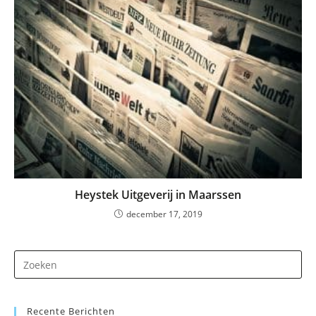
Heystek Uitgeverij in Maarssen
december 17, 2019
Dr
op
Es
Recente Berichten
om