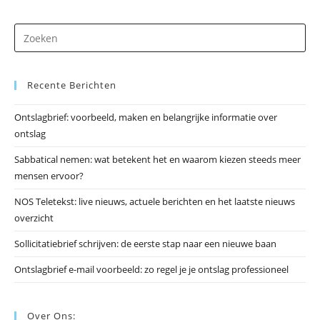
Dr
op
Es
Recente Berichten
om
he
Ontslagbrief: voorbeeld, maken en belangrijke informatie over
zo
ontslag
te
slu
Sabbatical nemen: wat betekent het en waarom kiezen steeds meer
mensen ervoor?
NOS Teletekst: live nieuws, actuele berichten en het laatste nieuws
overzicht
Sollicitatiebrief schrijven: de eerste stap naar een nieuwe baan
Ontslagbrief e-mail voorbeeld: zo regel je je ontslag professioneel
Over Ons: