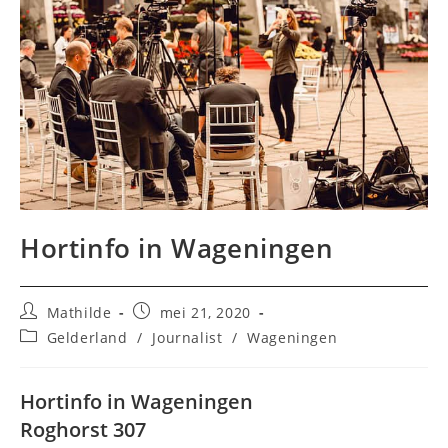
Hortinfo in Wageningen
Bericht
Bericht
Mathilde
mei 21, 2020
auteur:
gepubliceerd
Berichtcategorie:
Gelderland
/
Journalist
/
Wageningen
op:
Hortinfo in Wageningen
Roghorst 307