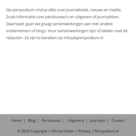
Op perspodium vind je alles over journalistiek, nieuws en media.
Zoals informatie over persbureau’s en uitgevers of journalisten.
Daarnaast gaan we graag samenwerkingen aan met andere
ondernemers of blogs. Voor samenwerkingen tips of ideeën mail de
redactie=. Ze zijn te bereiken op info(at)perspodium.nl
Home
Blog
Persbureau
Uitgeverij
Journalist
Contact
©
2026
Copyright |
Alle
berichten
|
Privacy
|
Perspodium.nl