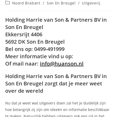
auteur:
gepubliceerd
Berichtcategorie:
Noord Brabant
/
Son En Breugel
/
Uitgeverij
op:
Holding Harrie van Son & Partners BV in
Son En Breugel
Ekkersrijt 4406
5692 DK Son En Breugel
Bel ons op: 0499-491999
Meer informatie vind u op:
Of mail naar:
info@huanson.nl
Holding Harrie van Son & Partners BV in
Son En Breugel zorgt dat je meer weet
over de wereld
Nu dat je weet wat uitgevers doen zal het je duidelijk zijn
hoe belangrijk zij zijn om ideeën en informatie beschikbaar
te maken. Natuurlijk hebben uitgevers ook een rol in het