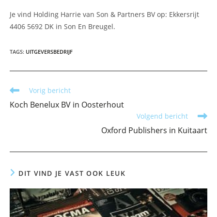
Je vind Holding Harrie van Son & Partners BV op: Ekkersrijt
4406 5692 DK in Son En Breugel.
TAGS
:
UITGEVERSBEDRIJF
Lees
Vorig bericht
meer
Koch Benelux BV in Oosterhout
artikelen
Volgend bericht
Oxford Publishers in Kuitaart
DIT VIND JE VAST OOK LEUK