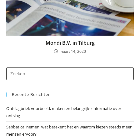
Mondi B.V. in Tilburg
maart 14, 2020
Dr
op
Es
Recente Berichten
om
he
Ontslagbrief: voorbeeld, maken en belangrijke informatie over
zo
ontslag
te
slu
Sabbatical nemen: wat betekent het en waarom kiezen steeds meer
mensen ervoor?