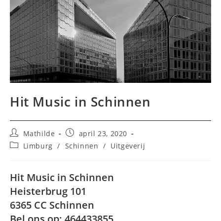
Hit Music in Schinnen
Bericht
Bericht
Mathilde
april 23, 2020
auteur:
gepubliceerd
Berichtcategorie:
Limburg
/
Schinnen
/
Uitgeverij
op:
Hit Music in Schinnen
Heisterbrug 101
6365 CC Schinnen
Bel ons op: 464433855