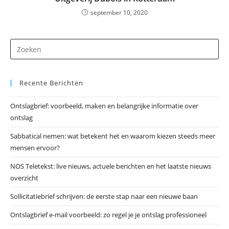
september 10, 2020
Dr
op
Es
Recente Berichten
om
he
Ontslagbrief: voorbeeld, maken en belangrijke informatie over
zo
ontslag
te
slu
Sabbatical nemen: wat betekent het en waarom kiezen steeds meer
mensen ervoor?
NOS Teletekst: live nieuws, actuele berichten en het laatste nieuws
overzicht
Sollicitatiebrief schrijven: de eerste stap naar een nieuwe baan
Ontslagbrief e-mail voorbeeld: zo regel je je ontslag professioneel