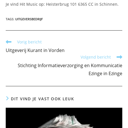
Je vind Hit Music op: Heisterbrug 101 6365 CC in Schinnen.
TAGS
:
UITGEVERSBEDRIJF
Lees
Vorig bericht
meer
Uitgeverij Kurant in Vorden
artikelen
Volgend bericht
Stichting Informatieverzorging en Kommunicatie
Ezinge in Ezinge
DIT VIND JE VAST OOK LEUK