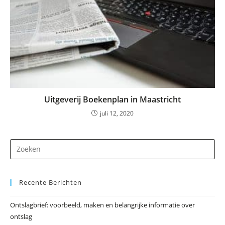
Uitgeverij Boekenplan in Maastricht
juli 12, 2020
Dr
op
Es
Recente Berichten
om
he
Ontslagbrief: voorbeeld, maken en belangrijke informatie over
zo
ontslag
te