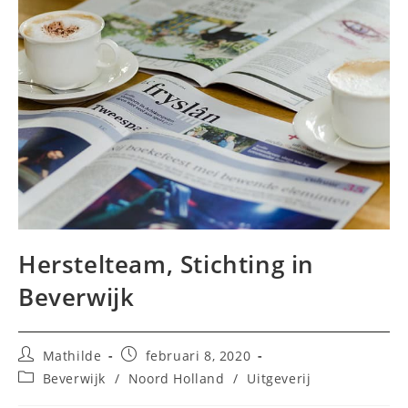
Herstelteam, Stichting in
Beverwijk
Bericht
Bericht
Mathilde
februari 8, 2020
auteur:
gepubliceerd
Berichtcategorie:
Beverwijk
/
Noord Holland
/
Uitgeverij
op: