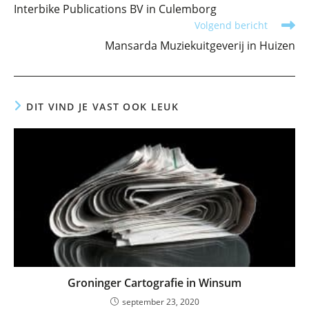
meer
Interbike Publications BV in Culemborg
artikelen
Volgend bericht
Mansarda Muziekuitgeverij in Huizen
DIT VIND JE VAST OOK LEUK
Groninger Cartografie in Winsum
september 23, 2020