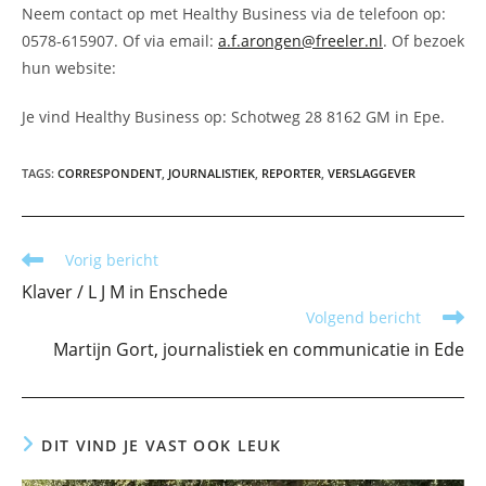
Neem contact op met Healthy Business via de telefoon op:
0578-615907. Of via email:
a.f.arongen@freeler.nl
. Of bezoek
hun website:
Je vind Healthy Business op: Schotweg 28 8162 GM in Epe.
TAGS
:
CORRESPONDENT
,
JOURNALISTIEK
,
REPORTER
,
VERSLAGGEVER
Lees
Vorig bericht
meer
Klaver / L J M in Enschede
artikelen
Volgend bericht
Martijn Gort, journalistiek en communicatie in Ede
DIT VIND JE VAST OOK LEUK