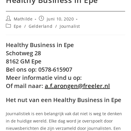
Healthy Business in Epe
Bericht
Bericht
Mathilde
juni 10, 2020
auteur:
gepubliceerd
Berichtcategorie:
Epe
/
Gelderland
/
Journalist
op:
Healthy Business in Epe
Schotweg 28
8162 GM Epe
Bel ons op: 0578-615907
Meer informatie vind u op:
Of mail naar:
a.f.arongen@freeler.nl
Het nut van een Healthy Business in Epe
Journalistiek is een belangrijk vak dat niet is weg te denken
in de huidige wereld. Elke dag word je overspoelt door
nieuwsberichten die zijn verzameld door journalisten. Een