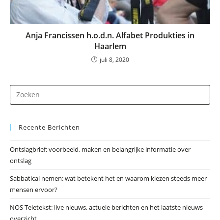
Anja Francissen h.o.d.n. Alfabet Produkties in
Haarlem
juli 8, 2020
Dr
op
Es
Recente Berichten
om
he
Ontslagbrief: voorbeeld, maken en belangrijke informatie over
zo
ontslag
te
slu
Sabbatical nemen: wat betekent het en waarom kiezen steeds meer
mensen ervoor?
NOS Teletekst: live nieuws, actuele berichten en het laatste nieuws
overzicht