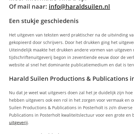
Of mail naar:
info@haraldsuilen.nl
Een stukje geschiedenis
Het uitgeven van teksten werd praktischer na de uitvinding
gekopieerd door schrijvers. Door het drukken ging het uitgev
Uiteindelijk maakte het drukken andere vormen van uitgeven 
tijdschriftenuitgeverij begon in zeventiende eeuw door de ve
website al snel het dominante publicatiemedium en dat is teru
Harald Suilen Productions & Publications i
Nu dat je weet wat uitgevers doen zal het je duidelijk zijn ho
hebben uitgevers ook een rol in het zorgen voor vermaak en on
Suilen Productions & Publications in Posterholt is zo’n diverse 
Publications in Posterholt kwaliteitslectuur voor een grote e
uitgeverij
.