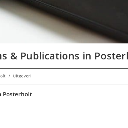
s & Publications in Poster
olt
/
Uitgeverij
n Posterholt