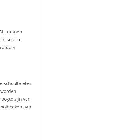
 Dit kunnen
een selecte
ord door
lke schoolboeken
n worden
hoogte zijn van
choolboeken aan