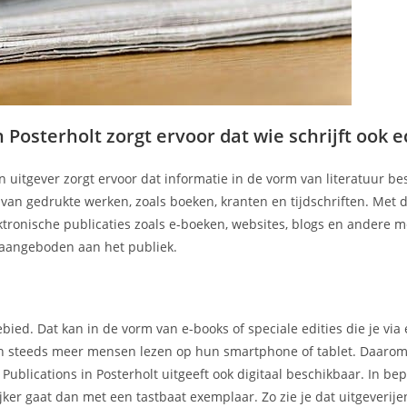
Posterholt zorgt ervoor dat wie schrijft ook ec
n uitgever zorgt ervoor dat informatie in de vorm van literatuur b
r van gedrukte werken, zoals boeken, kranten en tijdschriften. Met
ektronische publicaties zoals e-boeken, websites, blogs en andere 
aangeboden aan het publiek.
ebied. Dat kan in de vorm van e-books of speciale edities die je via
ien steeds meer mensen lezen op hun smartphone of tablet. Daarom
Publications in Posterholt uitgeeft ook digitaal beschikbaar. In be
ijker gaat dan met een tastbaat exemplaar. Zo zie je dat uitgeverije