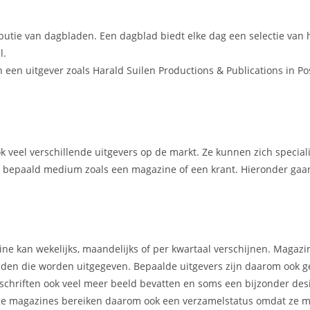
ibutie van dagbladen. Een dagblad biedt elke dag een selectie van 
l.
en uitgever zoals Harald Suilen Productions & Publications in Pos
ook veel verschillende uitgevers op de markt. Ze kunnen zich specia
en bepaald medium zoals een magazine of een krant. Hieronder gaan
ne kan wekelijks, maandelijks of per kwartaal verschijnen. Magaz
kbladen die worden uitgegeven. Bepaalde uitgevers zijn daarom ook 
chriften ook veel meer beeld bevatten en soms een bijzonder des
mmige magazines bereiken daarom ook een verzamelstatus omdat ze m