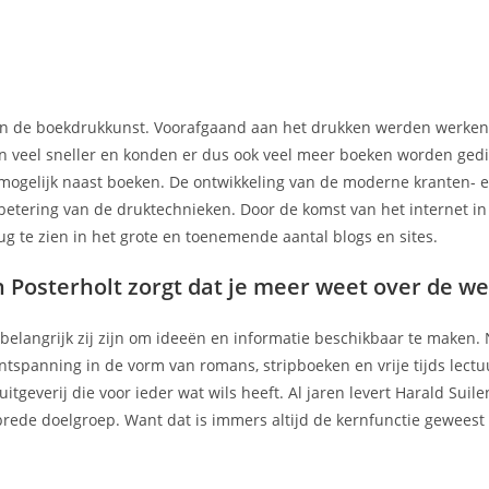
 van de boekdrukkunst. Voorafgaand aan het drukken werden werke
en veel sneller en konden er dus ook veel meer boeken worden gedi
mogelijk naast boeken. De ontwikkeling van de moderne kranten- 
rbetering van de druktechnieken. Door de komst van het internet i
g te zien in het grote en toenemende aantal blogs en sites.
n Posterholt zorgt dat je meer weet over de we
e belangrijk zij zijn om ideeën en informatie beschikbaar te maken. 
tspanning in de vorm van romans, stripboeken en vrije tijds lectu
uitgeverij die voor ieder wat wils heeft. Al jaren levert Harald Suil
n brede doelgroep. Want dat is immers altijd de kernfunctie gewees