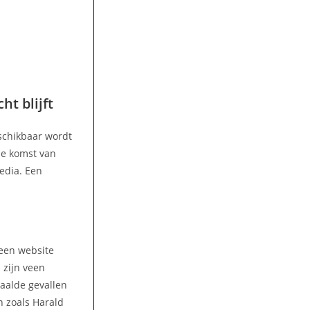
ht blijft
eschikbaar wordt
 de komst van
media. Een
 een website
 zijn veen
paalde gevallen
n zoals Harald