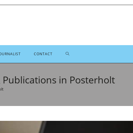
TOGGLE
OURNALIST
CONTACT
SITE
Publications in Posterholt
olt
ZOEKEN