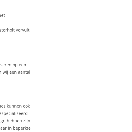
het
terholt vervult
liseren op een
 wij een aantal
ines kunnen ook
gespecialiseerd
ign hebben zijn
aar in beperkte