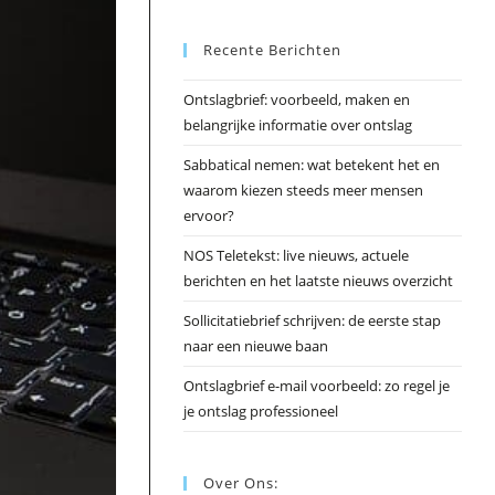
Esc
Recente Berichten
om
het
Ontslagbrief: voorbeeld, maken en
zoek
belangrijke informatie over ontslag
te
slui
Sabbatical nemen: wat betekent het en
waarom kiezen steeds meer mensen
ervoor?
NOS Teletekst: live nieuws, actuele
berichten en het laatste nieuws overzicht
Sollicitatiebrief schrijven: de eerste stap
naar een nieuwe baan
Ontslagbrief e-mail voorbeeld: zo regel je
je ontslag professioneel
Over Ons: