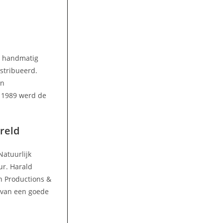
n handmatig
stribueerd.
en
n 1989 werd de
reld
Natuurlijk
ur. Harald
en Productions &
t van een goede