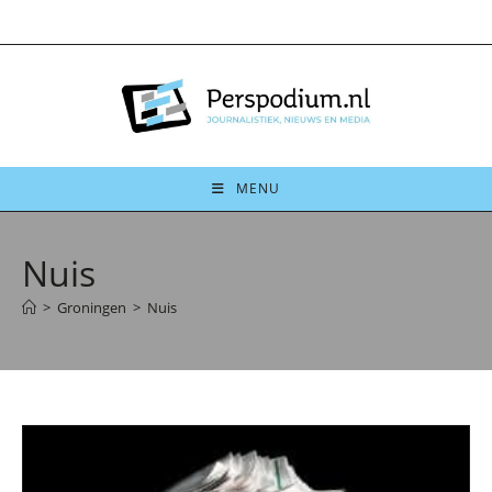
Ga
naar
inhoud
MENU
Nuis
>
Groningen
>
Nuis