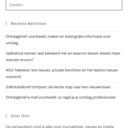
Dr
op
Es
Recente Berichten
om
he
Ontslagbrief: voorbeeld, maken en belangrijke informatie over
zo
ontslag
te
slu
Sabbatical nemen: wat betekent het en waarom kiezen steeds meer
mensen ervoor?
NOS Teletekst: live nieuws, actuele berichten en het laatste nieuws
overzicht
Sollicitatiebrief schrijven: de eerste stap naar een nieuwe baan
Ontslagbrief e-mail voorbeeld: zo regel je je ontslag professioneel
Over Ons:
Op perspodium vind je alles over journalistiek, nieuws en media.