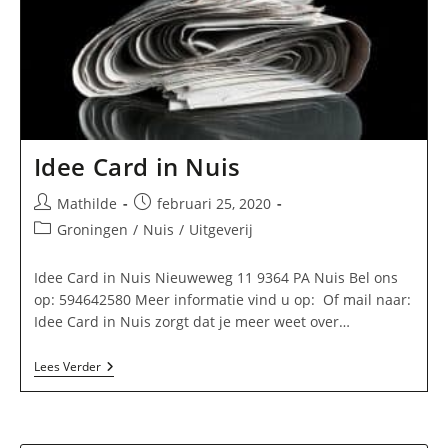
Idee Card in Nuis
Bericht
Bericht
Mathilde
februari 25, 2020
auteur:
gepubliceerd
Berichtcategorie:
Groningen
/
Nuis
/
Uitgeverij
op:
Idee Card in Nuis Nieuweweg 11 9364 PA Nuis Bel ons
op: 594642580 Meer informatie vind u op: Of mail naar:
Idee Card in Nuis zorgt dat je meer weet over…
Idee
Lees Verder
Card
In
Nuis