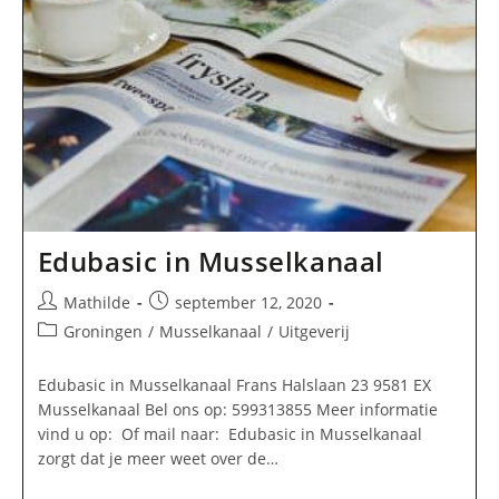
Edubasic in Musselkanaal
Bericht
Bericht
Mathilde
september 12, 2020
auteur:
gepubliceerd
Berichtcategorie:
Groningen
/
Musselkanaal
/
Uitgeverij
op:
Edubasic in Musselkanaal Frans Halslaan 23 9581 EX
Musselkanaal Bel ons op: 599313855 Meer informatie
vind u op: Of mail naar: Edubasic in Musselkanaal
zorgt dat je meer weet over de…