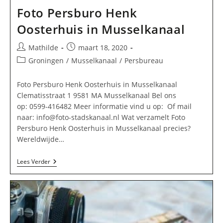
Foto Persburo Henk
Oosterhuis in Musselkanaal
Bericht
Bericht
Mathilde
maart 18, 2020
auteur:
gepubliceerd
Berichtcategorie:
Groningen
/
Musselkanaal
/
Persbureau
op:
Foto Persburo Henk Oosterhuis in Musselkanaal
Clematisstraat 1 9581 MA Musselkanaal Bel ons
op: 0599-416482 Meer informatie vind u op: Of mail
naar:
info@foto-stadskanaal.nl
Wat verzamelt Foto
Persburo Henk Oosterhuis in Musselkanaal precies?
Wereldwijde…
Foto
Lees Verder
Persburo
Henk
Oosterhuis
In
Musselkanaal