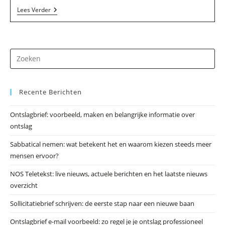
Ten
Lees Verder
Hoff
Acquisitie
In
Musselkanaal
Dr
op
Es
Recente Berichten
om
he
Ontslagbrief: voorbeeld, maken en belangrijke informatie over
zo
ontslag
te
slu
Sabbatical nemen: wat betekent het en waarom kiezen steeds meer
mensen ervoor?
NOS Teletekst: live nieuws, actuele berichten en het laatste nieuws
overzicht
Sollicitatiebrief schrijven: de eerste stap naar een nieuwe baan
Ontslagbrief e-mail voorbeeld: zo regel je je ontslag professioneel