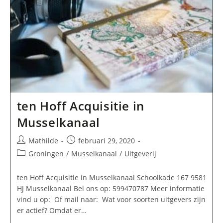
ten Hoff Acquisitie in
Musselkanaal
Bericht
Bericht
Mathilde
februari 29, 2020
auteur:
gepubliceerd
Berichtcategorie:
Groningen
/
Musselkanaal
/
Uitgeverij
op:
ten Hoff Acquisitie in Musselkanaal Schoolkade 167 9581
HJ Musselkanaal Bel ons op: 599470787 Meer informatie
vind u op: Of mail naar: Wat voor soorten uitgevers zijn
er actief? Omdat er…