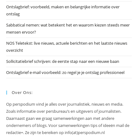
he
Ontslagbrief: voorbeeld, maken en belangrijke informatie over
zo
ontslag
te
slu
Sabbatical nemen: wat betekent het en waarom kiezen steeds meer
mensen ervoor?
NOS Teletekst: live nieuws, actuele berichten en het laatste nieuws
overzicht
Sollicitatiebrief schrijven: de eerste stap naar een nieuwe baan
Ontslagbrief e-mail voorbeeld: zo regel je je ontslag professioneel
Over Ons:
Op perspodium vind je alles over journalistiek, nieuws en media.
Zoals informatie over persbureau’s en uitgevers of journalisten.
Daarnaast gaan we graag samenwerkingen aan met andere
ondernemers of blogs. Voor samenwerkingen tips of ideeën mail de
redactie=. Ze zijn te bereiken op info(at)perspodium.nl