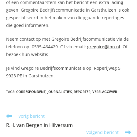
of een commentaarstem kan het bericht een extra lading
geven. Gregoire Bedrijfscommunicatie in Garsthuizen is ook
gespecialiseerd in het maken van diepgaande reportages
die goed informeren.
Neem contact op met Gregoire Bedrijfscommunicatie via de
telefoon op: 0595-464429. Of via email:
gregoire@inn.nl
. Of
bezoek hun website:
Je vind Gregoire Bedrijfscommunicatie op: Roperijweg 5
9923 PE in Garsthuizen.
TAGS
:
CORRESPONDENT
,
JOURNALISTIEK
,
REPORTER
,
VERSLAGGEVER
Lees
Vorig bericht
meer
R.H. van Bergen in Hilversum
artikelen
Volgend bericht