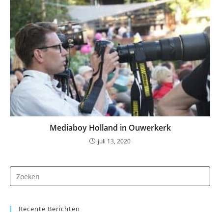
Mediaboy Holland in Ouwerkerk
juli 13, 2020
Dr
op
Es
Recente Berichten
om