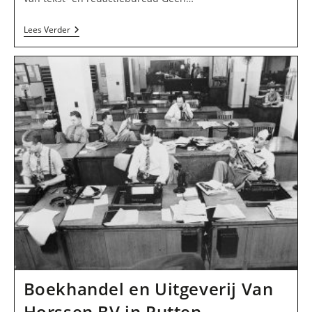
Tekst-
Lees Verder
En
Redactiebureau
Geen
Punt
In
Putten
Boekhandel en Uitgeverij Van
Horssen BV in Putten