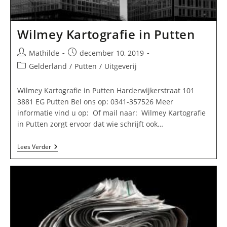
Wilmey Kartografie in Putten
Bericht
Bericht
Mathilde
december 10, 2019
auteur:
gepubliceerd
Berichtcategorie:
Gelderland
/
Putten
/
Uitgeverij
op:
Wilmey Kartografie in Putten Harderwijkerstraat 101
3881 EG Putten Bel ons op: 0341-357526 Meer
informatie vind u op: Of mail naar: Wilmey Kartografie
in Putten zorgt ervoor dat wie schrijft ook…
Wilmey
Lees Verder
Kartografie
In
Putten