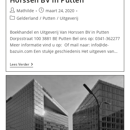
Bericht
Bericht
Mathilde
maart 24, 2020
auteur:
gepubliceerd
Berichtcategorie:
Gelderland
/
Putten
/
Uitgeverij
op:
Boekhandel en Uitgeverij Van Horssen BV in Putten
Dorpsstraat 100 3881 BE Putten Bel ons op: 0341-362277
Meer informatie vind u op: Of mail naar:
info@de-
bazuin.com
Een stukje geschiedenis Het uitgeven van…
Boekhandel
Lees Verder
En
Uitgeverij
Van
Horssen
BV
In
Putten