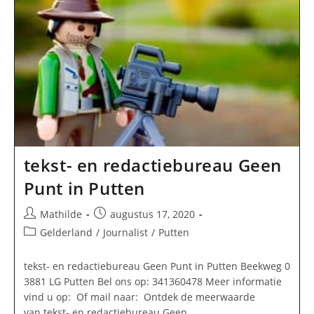
tekst- en redactiebureau Geen
Punt in Putten
Bericht
Bericht
Mathilde
augustus 17, 2020
auteur:
gepubliceerd
Berichtcategorie:
Gelderland
/
Journalist
/
Putten
op:
tekst- en redactiebureau Geen Punt in Putten Beekweg 0
3881 LG Putten Bel ons op: 341360478 Meer informatie
vind u op: Of mail naar: Ontdek de meerwaarde
van tekst- en redactiebureau Geen…