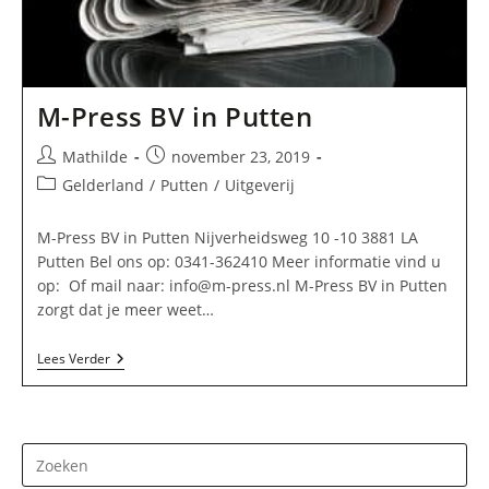
M-Press BV in Putten
Bericht
Bericht
Mathilde
november 23, 2019
auteur:
gepubliceerd
Berichtcategorie:
Gelderland
/
Putten
/
Uitgeverij
op:
M-Press BV in Putten Nijverheidsweg 10 -10 3881 LA
Putten Bel ons op: 0341-362410 Meer informatie vind u
op: Of mail naar:
info@m-press.nl
M-Press BV in Putten
zorgt dat je meer weet…
M-
Lees Verder
Press
BV
In
Putten
Dr
op