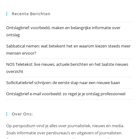
Es
Recente Berichten
om
he
Ontslagbrief: voorbeeld, maken en belangrijke informatie over
zo
ontslag
te
slu
Sabbatical nemen: wat betekent het en waarom kiezen steeds meer
mensen ervoor?
NOS Teletekst: live nieuws, actuele berichten en het laatste nieuws
overzicht
Sollicitatiebrief schrijven: de eerste stap naar een nieuwe baan
Ontslagbrief e-mail voorbeeld: zo regel je je ontslag professioneel
Over Ons:
Op perspodium vind je alles over journalistiek, nieuws en media.
Zoals informatie over persbureau’s en uitgevers of journalisten.