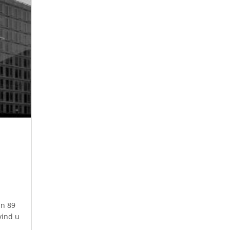
an 89
vind u