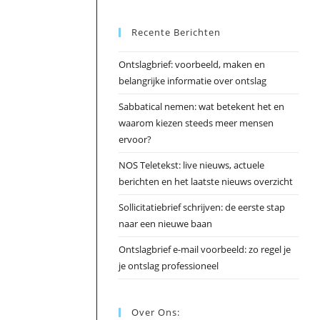
Esc
Recente Berichten
om
het
Ontslagbrief: voorbeeld, maken en
zoek
belangrijke informatie over ontslag
te
slui
Sabbatical nemen: wat betekent het en
waarom kiezen steeds meer mensen
ervoor?
NOS Teletekst: live nieuws, actuele
berichten en het laatste nieuws overzicht
Sollicitatiebrief schrijven: de eerste stap
naar een nieuwe baan
Ontslagbrief e-mail voorbeeld: zo regel je
je ontslag professioneel
Over Ons: