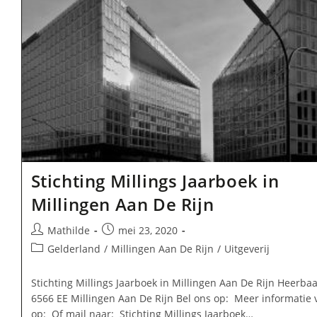
Stichting Millings Jaarboek in
Millingen Aan De Rijn
Bericht
Bericht
Mathilde
mei 23, 2020
auteur:
gepubliceerd
Berichtcategorie:
Gelderland
/
Millingen Aan De Rijn
/
Uitgeverij
op:
Stichting Millings Jaarboek in Millingen Aan De Rijn Heerba
6566 EE Millingen Aan De Rijn Bel ons op: Meer informatie 
op: Of mail naar: Stichting Millings Jaarboek…