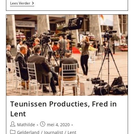
Dete
Lees Verder
Communicatie
In
Lent
Teunissen Producties, Fred in
Lent
Bericht
Bericht
Mathilde
mei 4, 2020
auteur:
gepubliceerd
Berichtcategorie:
Gelderland
/
Journalist
/
Lent