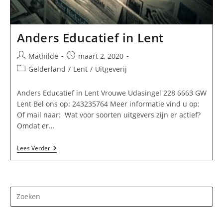
Anders Educatief in Lent
Bericht
Bericht
Mathilde
maart 2, 2020
auteur:
gepubliceerd
Berichtcategorie:
Gelderland
/
Lent
/
Uitgeverij
op:
Anders Educatief in Lent Vrouwe Udasingel 228 6663 GW
Lent Bel ons op: 243235764 Meer informatie vind u op:
Of mail naar: Wat voor soorten uitgevers zijn er actief?
Omdat er…
Anders
Lees Verder
Educatief
In
Lent
Dr
op
Es