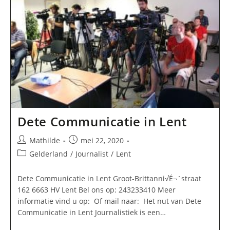
Dete Communicatie in Lent
Bericht
Bericht
Mathilde
mei 22, 2020
auteur:
gepubliceerd
Berichtcategorie:
Gelderland
/
Journalist
/
Lent
op:
Dete Communicatie in Lent Groot-Brittanni√É¬´straat
162 6663 HV Lent Bel ons op: 243233410 Meer
informatie vind u op: Of mail naar: Het nut van Dete
Communicatie in Lent Journalistiek is een…