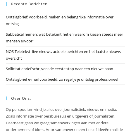
Recente Berichten
om
he
Ontslagbrief: voorbeeld, maken en belangrijke informatie over
zo
ontslag
te
slu
Sabbatical nemen: wat betekent het en waarom kiezen steeds meer
mensen ervoor?
NOS Teletekst: live nieuws, actuele berichten en het laatste nieuws
overzicht
Sollicitatiebrief schrijven: de eerste stap naar een nieuwe baan
Ontslagbrief e-mail voorbeeld: zo regel je je ontslag professioneel
Over Ons:
Op perspodium vind je alles over journalistiek, nieuws en media.
Zoals informatie over persbureau’s en uitgevers of journalisten.
Daarnaast gaan we graag samenwerkingen aan met andere
ondernemers of blogs. Voor samenwerkingen tips of ideeën mail de