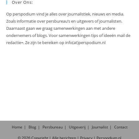
Over Ons:
Op perspodium vind je alles over journalistiek, nieuws en media.
Zoals informatie over persbureau’s en uitgevers of journalisten.
Daarnaast gaan we graag samenwerkingen aan met andere
ondernemers of blogs. Voor samenwerkingen tips of ideeën mail de
redactie=. Ze zijn te bereiken op info(at)perspodium.nl
Home
Blog
Persbureau
Uitgeverij
Journalist
Contact
©
2026
Copyright |
Alle
berichten
|
Privacy
|
Perspodium.nl