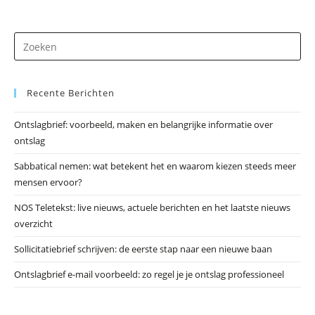
B.V.
In
Joppe
Dr
op
Es
Recente Berichten
om
he
Ontslagbrief: voorbeeld, maken en belangrijke informatie over
zo
ontslag
te
slu
Sabbatical nemen: wat betekent het en waarom kiezen steeds meer
mensen ervoor?
NOS Teletekst: live nieuws, actuele berichten en het laatste nieuws
overzicht
Sollicitatiebrief schrijven: de eerste stap naar een nieuwe baan
Ontslagbrief e-mail voorbeeld: zo regel je je ontslag professioneel