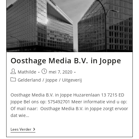
Oosthage Media B.V. in Joppe
Bericht
Bericht
Mathilde
mei 7, 2020
auteur:
gepubliceerd
Berichtcategorie:
Gelderland
/
Joppe
/
Uitgeverij
op:
Oosthage Media B.V. in Joppe Huzarenlaan 13 7215 ED
Joppe Bel ons op: 575492701 Meer informatie vind u op:
Of mail naar: Oosthage Media B.V. in Joppe zorgt ervoor
dat wie…
Oosthage
Lees Verder
Media