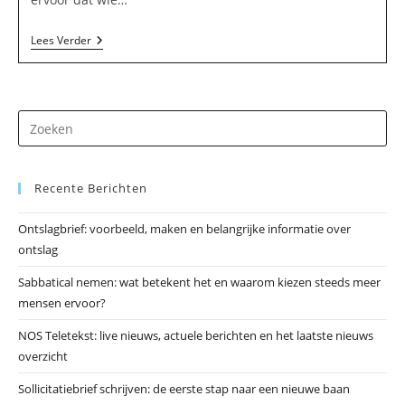
C.M.J.
Lees Verder
Den
Teuling
In
Horssen
Dr
op
Es
Recente Berichten
om
he
Ontslagbrief: voorbeeld, maken en belangrijke informatie over
zo
ontslag
te
slu
Sabbatical nemen: wat betekent het en waarom kiezen steeds meer
mensen ervoor?
NOS Teletekst: live nieuws, actuele berichten en het laatste nieuws
overzicht
Sollicitatiebrief schrijven: de eerste stap naar een nieuwe baan