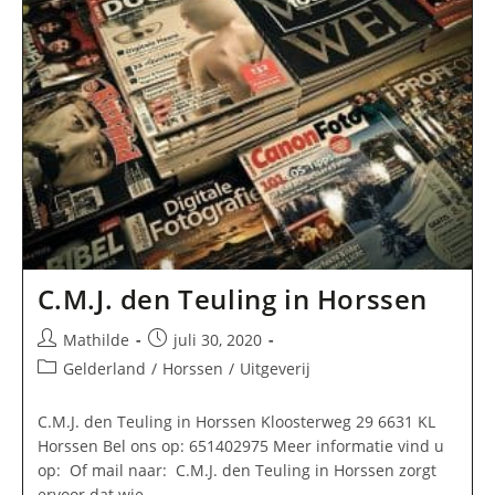
C.M.J. den Teuling in Horssen
Bericht
Bericht
Mathilde
juli 30, 2020
auteur:
gepubliceerd
Berichtcategorie:
Gelderland
/
Horssen
/
Uitgeverij
op:
C.M.J. den Teuling in Horssen Kloosterweg 29 6631 KL
Horssen Bel ons op: 651402975 Meer informatie vind u
op: Of mail naar: C.M.J. den Teuling in Horssen zorgt
ervoor dat wie…